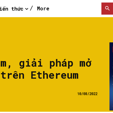
More
iến thức
sm, giải pháp mở
 trên Ethereum
10/08/2022