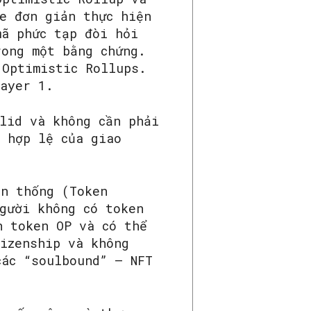
e đơn giản thực hiện
mã phức tạp đòi hỏi
rong một bằng chứng.
 Optimistic Rollups.
Layer 1.
lid và không cần phải
h hợp lệ của giao
ền thống (Token
gười không có token
n token OP và có thể
tizenship và không
các “soulbound” – NFT