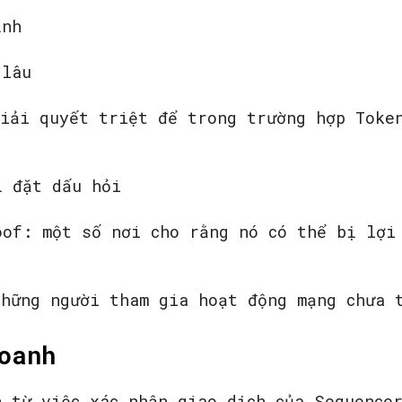
ịnh
 lâu
giải quyết triệt để trong trường hợp Toke
ị đặt dấu hỏi
oof: một số nơi cho rằng nó có thể bị lợi
những người tham gia hoạt động mạng chưa 
oanh
n từ việc xác nhận giao dịch của Sequence