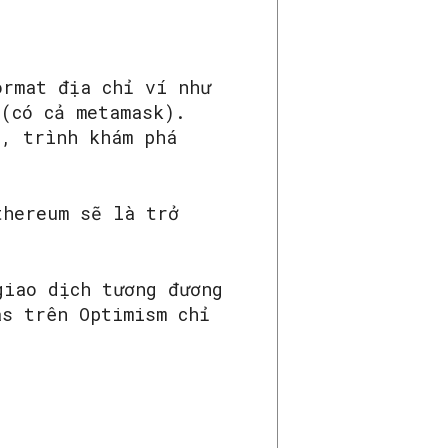
ormat địa chỉ ví như
 (có cả metamask).
n, trình khám phá
thereum sẽ là trở
giao dịch tương đương
as trên Optimism chỉ