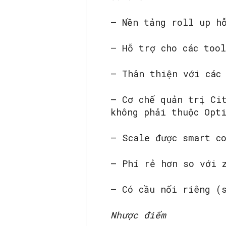
– Nền tảng roll up h
– Hỗ trợ cho các tool
– Thân thiện với các
– Cơ chế quản trị Ci
không phải thuộc Opt
– Scale được smart c
– Phí rẻ hơn so với 
– Có cầu nối riêng (
Nhược điểm