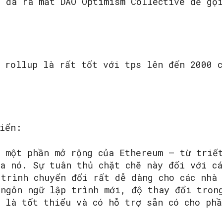
g đã ra mắt DAO Optimism Collective để gọ
c rollup là rất tốt với tps lên đến 2000 
riển:
à một phần mở rộng của Ethereum – từ triế
ủa nó. Sự tuân thủ chặt chẽ này đối với c
 trình chuyển đổi rất dễ dàng cho các nhà
 ngôn ngữ lập trình mới, độ thay đổi tron
i là tốt thiểu và có hỗ trợ sẵn có cho phầ