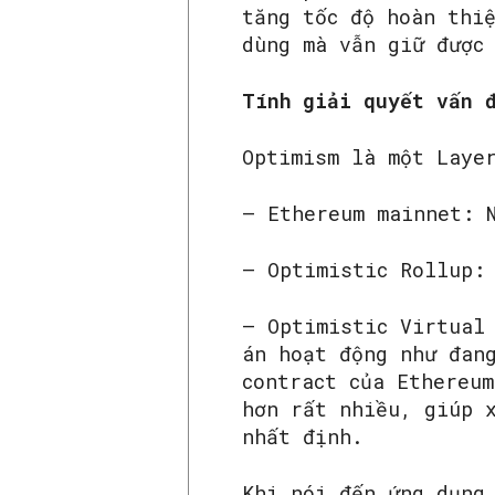
tăng tốc độ hoàn thi
dùng mà vẫn giữ được
Tính giải quyết vấn 
Optimism là một Laye
– Ethereum mainnet: 
– Optimistic Rollup:
– Optimistic Virtual
án hoạt động như đan
contract của Ethereu
hơn rất nhiều, giúp 
nhất định.
Khi nói đến ứng dụng