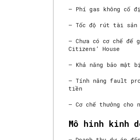
– Phí gas không cố đ
– Tốc độ rút tài sản
– Chưa có cơ chế để 
Citizens’ House
– Khả năng bảo mật b
– Tính năng fault pr
tiền
– Cơ chế thưởng cho 
Mô hinh kinh d
– Doanh thu dự án đế