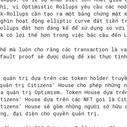
phí, vì Optimistic Rollups yêu cầu các nod
zk-Rollups cần tạo ra một bằng chứng mật 
nghìn hoạt động elliptic curve đắt tiền t
Rollups đắt hơn đáng kể để sử dụng so với
zk có lợi thế hơn trong việc bắc cầu đến 
chế mà luôn cho rằng các transaction là va
 fault proof sẽ được dùng để xác thực tín
ế quản trị dựa trên các token holder truy
 quản trị Citizens’ House cho phép những n
ia quản trị Optimism. Token House dựa trê
itizens’ House dựa trên các NFT gọi là Ci
itizens’ House sẽ gồm những người sở hữu 
ợng, đại diện cho quyền quản trị.