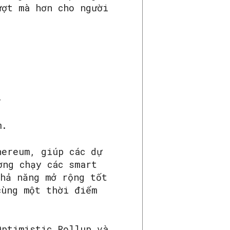
ượt mà hơn cho người
-
m.
hereum, giúp các dự
ờng chạy các smart
khả năng mở rộng tốt
cùng một thời điểm
Optimistic Rollup và