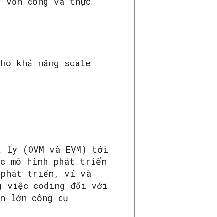
i vốn công và thực
cho khả năng scale
t lý (OVM và EVM) tới
ác mô hình phát triển
 phát triển, ví và
g việc coding đối với
n lớn công cụ