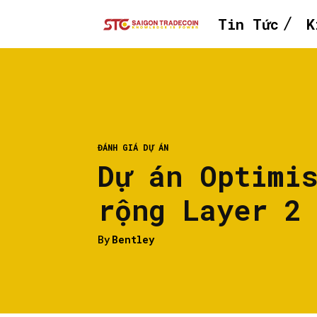
Tin Tức
K
ĐÁNH GIÁ DỰ ÁN
Dự án Optimi
rộng Layer 2
By
Bentley