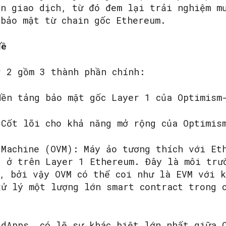
ện giao dịch, từ đó đem lại trải nghiệm m
 bảo mật từ chain gốc Ethereum.
đề
SEARCH...
r 2 gồm 3 thành phần chính:
Nền tảng bảo mật gốc Layer 1 của Optimism
 Cốt lõi cho khả năng mở rộng của Optimis
 Machine (OVM): Máy ảo tương thích với Et
g ở trên Layer 1 Ethereum. Đây là môi trư
m, bởi vậy OVM có thể coi như là EVM với 
xử lý một lượng lớn smart contract trong 
 dApps, có lẽ sự khác biệt lớn nhất giữa 