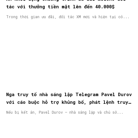
tác với thưởng tiền mặt lên đến 40.000$
Trong thời gian ưu đãi, đối tác XM mới và hiện tại có...
Nga truy tố nhà sáng lập Telegram Pavel Durov
với cáo buộc hỗ trợ khủng bố, phát lệnh truy
nã quốc tế
Nếu bị kết án, Pavel Durov – nhà sáng lập và chủ sở...