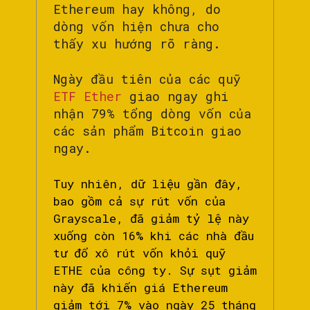
Ethereum hay không, do
dòng vốn hiện chưa cho
thấy xu hướng rõ ràng.
Ngày đầu tiên của các quỹ
ETF Ether
giao ngay ghi
nhận 79% tổng dòng vốn của
các sản phẩm Bitcoin giao
ngay.
Tuy nhiên, dữ liệu gần đây,
bao gồm cả sự rút vốn của
Grayscale, đã giảm tỷ lệ này
xuống còn 16% khi các nhà đầu
tư đổ xô rút vốn khỏi quỹ
ETHE của công ty. Sự sụt giảm
này đã khiến giá Ethereum
giảm tới 7% vào ngày 25 tháng