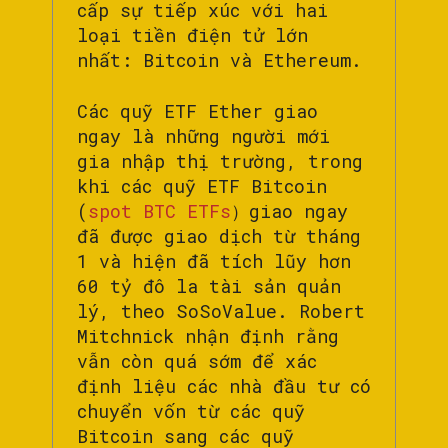
cấp sự tiếp xúc với hai
loại tiền điện tử lớn
nhất: Bitcoin và Ethereum.
Các quỹ ETF Ether giao
ngay là những người mới
gia nhập thị trường, trong
khi các quỹ ETF Bitcoin
(
spot BTC ETFs
）giao ngay
đã được giao dịch từ tháng
1 và hiện đã tích lũy hơn
60 tỷ đô la tài sản quản
lý, theo SoSoValue. Robert
Mitchnick nhận định rằng
vẫn còn quá sớm để xác
định liệu các nhà đầu tư có
chuyển vốn từ các quỹ
Bitcoin sang các quỹ