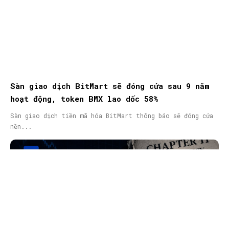
Sàn giao dịch BitMart sẽ đóng cửa sau 9 năm
hoạt động, token BMX lao dốc 58%
Sàn giao dịch tiền mã hóa BitMart thông báo sẽ đóng cửa
nền...