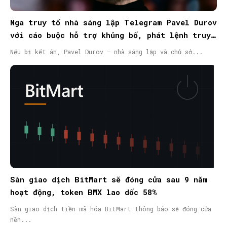
Nga truy tố nhà sáng lập Telegram Pavel Durov
với cáo buộc hỗ trợ khủng bố, phát lệnh truy
nã quốc tế
Nếu bị kết án, Pavel Durov – nhà sáng lập và chủ sở...
Sàn giao dịch BitMart sẽ đóng cửa sau 9 năm
hoạt động, token BMX lao dốc 58%
Sàn giao dịch tiền mã hóa BitMart thông báo sẽ đóng cửa
nền...