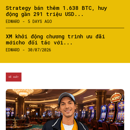
Strategy bán thêm 1.638 BTC, huy
động gần 291 triệu USD...
EDWARD
-
5 DAYS AGO
XM khởi động chương trình ưu đãi
mớicho đối tác với...
EDWARD
-
30/07/2026
ĐỀ XUẤT