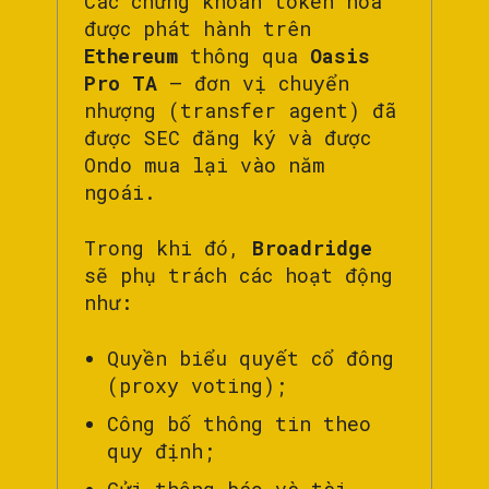
Các chứng khoán token hóa
được phát hành trên
Ethereum
thông qua
Oasis
Pro TA
– đơn vị chuyển
nhượng (transfer agent) đã
được SEC đăng ký và được
Ondo mua lại vào năm
ngoái.
Trong khi đó,
Broadridge
sẽ phụ trách các hoạt động
như:
Quyền biểu quyết cổ đông
(proxy voting);
Công bố thông tin theo
quy định;
Gửi thông báo và tài