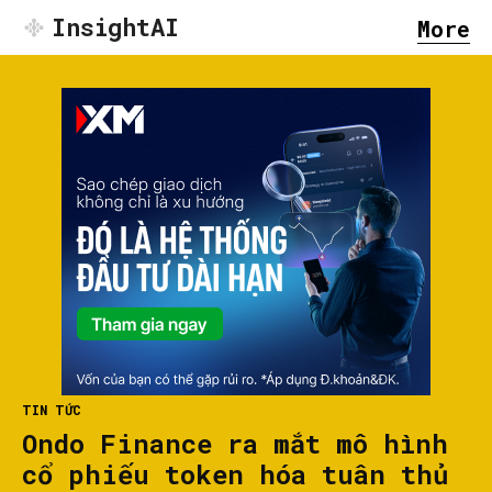
InsightAI
More
TIN TỨC
Ondo Finance ra mắt mô hình
cổ phiếu token hóa tuân thủ