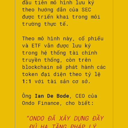
đầu tiên mô hình lưu ký
theo hướng dẫn của SEC
được triển khai trong môi
trường thực tế.
Theo mô hình này, cổ phiếu
và ETF vẫn được lưu ký
trong hệ thống tài chính
truyền thống, còn trên
blockchain sẽ phát hành các
token đại diện theo tỷ lệ
1:1
với tài sản cơ sở.
Ông
Ian De Bode
, CEO của
Ondo Finance, cho biết:
“ONDO ĐÃ XÂY DỰNG ĐẦY
ĐỦ HẠ TẦNG PHÁP LÝ,