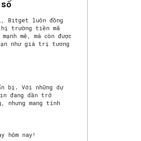
 số
i, Bitget luôn đồng
thị trường tiền mã
 mạnh mẽ, mà còn được
hạn như giá trị tương
ẩn bị. Với những dự
oin đang dần trở
g, nhưng mang tính
ay hôm nay!