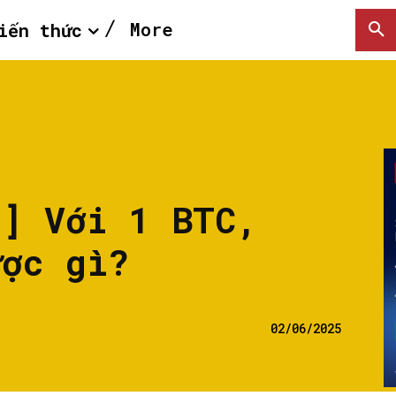
More
iến thức
0] Với 1 BTC,
ược gì?
02/06/2025