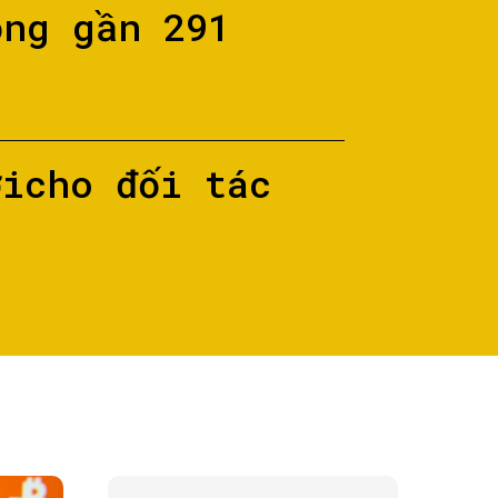
ộng gần 291
ớicho đối tác