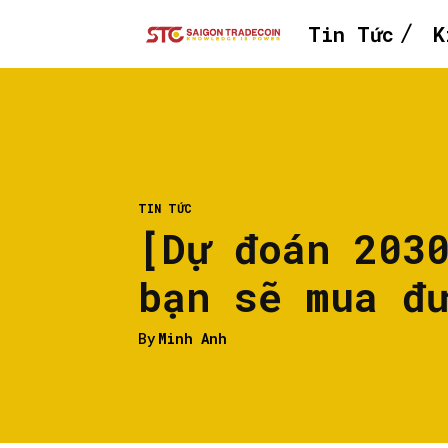
Tin Tức
K
TIN TỨC
[Dự đoán 203
bạn sẽ mua đ
By
Minh Anh