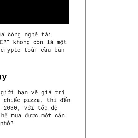
ủa công nghệ tài
C?” không còn là một
 crypto toàn cầu bàn
ày
 giới hạn về giá trị
 chiếc pizza, thì đến
m 2030, với tốc độ
thể mua được một căn
 nhỏ?