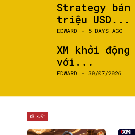
Strategy bán
triệu USD...
EDWARD
-
5 DAYS AGO
XM khởi động
với...
EDWARD
-
30/07/2026
ĐỀ XUẤT