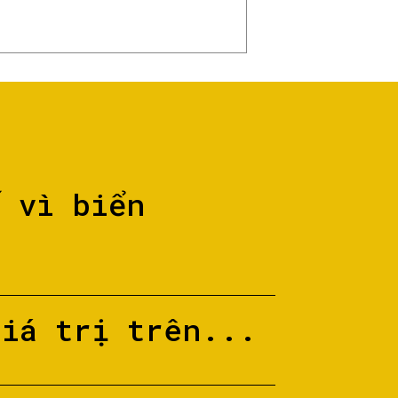
ố vì biển
giá trị trên...