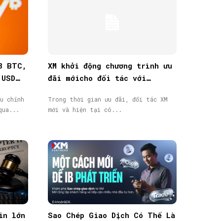
8 BTC,
XM khởi động chương trình ưu
 USD
đãi mớicho đối tác với
thưởng tiền mặt lên đến
u chỉnh
Trong thời gian ưu đãi, đối tác XM
40.000$
qua...
mới và hiện tại có...
in lớn
Sao Chép Giao Dịch Có Thể Là