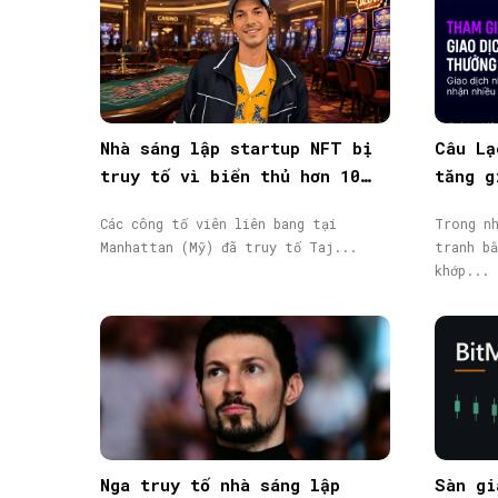
Nhà sáng lập startup NFT bị
Câu Lạ
truy tố vì biển thủ hơn 10
tăng g
triệu USD vốn đầu tư
giao d
Các công tố viên liên bang tại
Trong nh
Manhattan (Mỹ) đã truy tố Taj...
tranh bằ
khớp...
Nga truy tố nhà sáng lập
Sàn gi