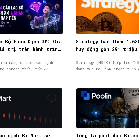
c Bộ Giao Dịch XM: Gia
Strategy bán thêm 1.63
iá trị trên hành trình
huy động gần 291 triệu
ịch
từ phát hành cổ phiếu
iều năm, các broker cạnh
Strategy (MSTR) tiếp tục điề
ng spread thấp, tốc độ
danh mục tài sản trong tuần 
ao dịch BitMart sẽ
Từng là pool đào Bitco