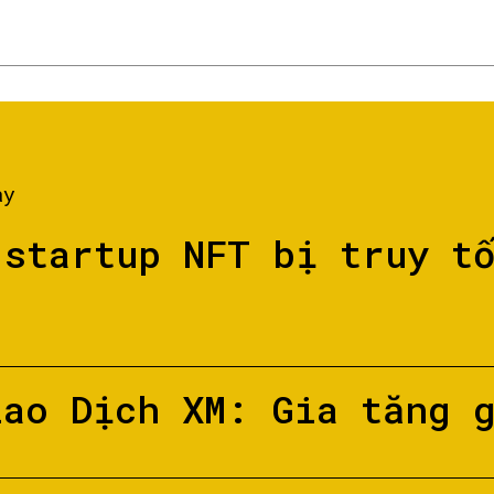
ày
 startup NFT bị truy t
iao Dịch XM: Gia tăng 