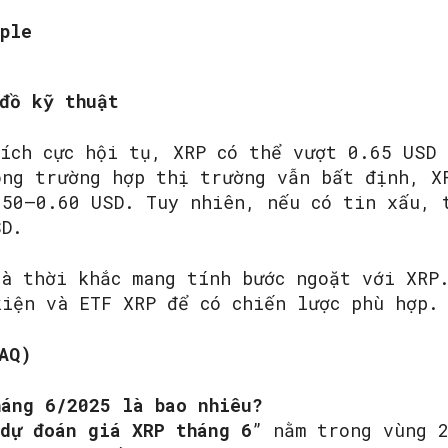
ple
đồ kỹ thuật
tích cực hội tụ, XRP có thể vượt 0.65 USD
ong trường hợp thị trường vẫn bất định, X
.50–0.60 USD. Tuy nhiên, nếu có tin xấu, 
SD.
là thời khắc mang tính bước ngoặt với XRP
kiện và ETF XRP để có chiến lược phù hợp.
AQ)
háng 6/2025 là bao nhiêu?
dự đoán giá XRP tháng 6
” nằm trong vùng 