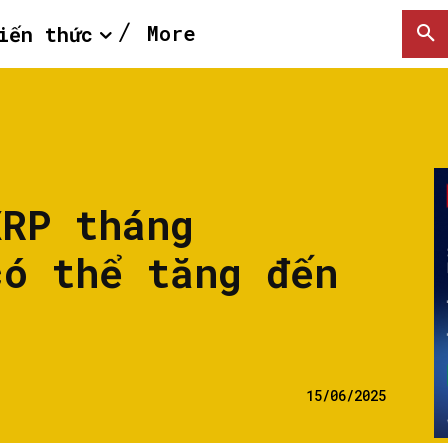
More
iến thức
XRP tháng
có thể tăng đến
15/06/2025