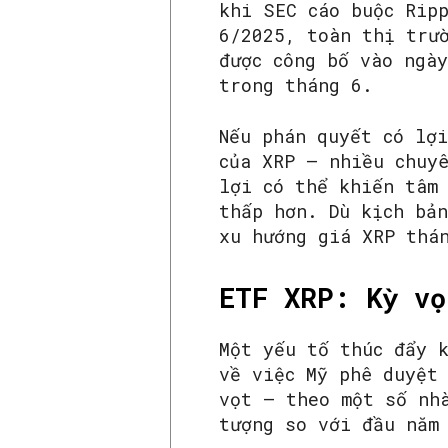
khi SEC cáo buộc Rip
6/2025, toàn thị trư
được công bố vào ngà
trong tháng 6.
Nếu phán quyết có lợ
của XRP – nhiều chuy
lợi có thể khiến tâm
thấp hơn. Dù kịch bả
xu hướng giá XRP thá
ETF XRP: Kỳ vọ
Một yếu tố thúc đẩy 
về việc Mỹ phê duyệt
vọt – theo một số nh
tượng so với đầu năm