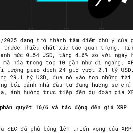
SEARCH...
6/2025 đang trở thành tâm điểm chú ý của 
g trước nhiều chất xúc tác quan trọng. Tí
uanh mức 0.54 USD, tăng 4.6% so với ngày 
n mã hóa trong top 10 gần như đi ngang, X
ối lượng giao dịch 24 giờ vượt 2.1 tỷ USD
ảng 29.1 tỷ USD, đưa nó vào top những tài
ong bối cảnh nhà đầu tư đang hướng sự chú
ra, ảnh hưởng trực tiếp đến dự đoán giá X
 phán quyết 16/6 và tác động đến giá XRP
và SEC đã phủ bóng lên triển vọng của XRP