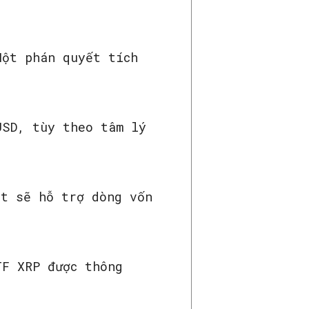
Một phán quyết tích
USD, tùy theo tâm lý
ệt sẽ hỗ trợ dòng vốn
TF XRP được thông