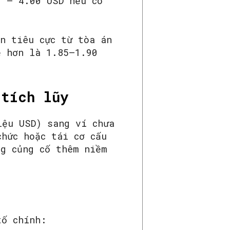
0 – 4.00 USD nếu có
n tiêu cực từ tòa án
ệ hơn là 1.85–1.90
 tích lũy
iệu USD) sang ví chưa
chức hoặc tái cơ cấu
ng củng cố thêm niềm
tố chính: