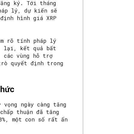
đăng ký. Tới tháng
háp lý, dự kiến sẽ
 định hình giá XRP
àm rõ tính pháp lý
c lại, kết quả bất
g các vùng hỗ trợ
trò quyết định trong
chức
ỳ vọng ngày càng tăng
 chấp thuận đã tăng
8%, một con số rất ấn