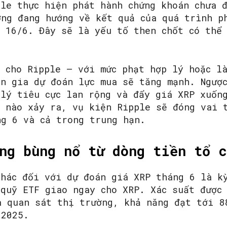
ple thực hiện phát hành chứng khoán chưa 
ờng đang hướng về kết quả của quá trình p
y 16/6. Đây sẽ là yếu tố then chốt có thể
i cho Ripple – với mức phạt hợp lý hoặc l
ên gia dự đoán lực mua sẽ tăng mạnh. Ngượ
 lý tiêu cực lan rộng và đẩy giá XRP xuốn
n nào xảy ra, vụ kiện Ripple sẽ đóng vai 
ng 6 và cả trong trung hạn.
ng bùng nổ từ dòng tiền tổ 
khác đối với dự đoán giá XRP tháng 6 là k
 quỹ ETF giao ngay cho XRP. Xác suất được
à quan sát thị trường, khả năng đạt tới 8
 2025.