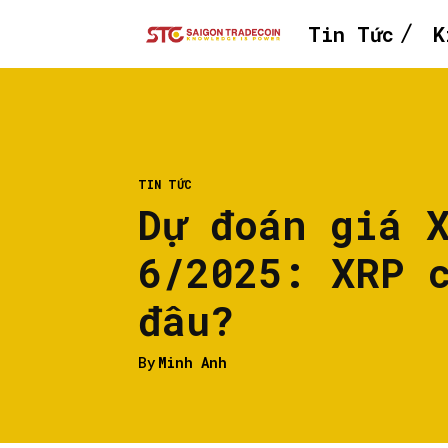
Tin Tức
K
TIN TỨC
Dự đoán giá 
6/2025: XRP 
đâu?
By
Minh Anh