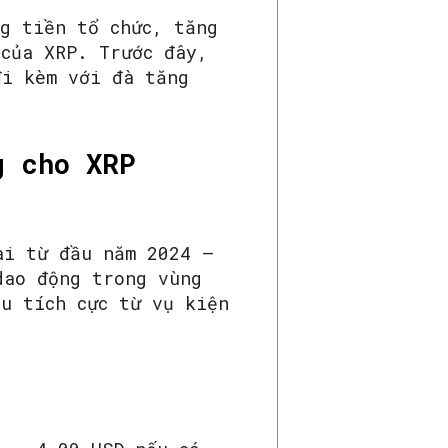
g tiền tổ chức, tăng
 của XRP. Trước đây,
đi kèm với đà tăng
g cho XRP
ài từ đầu năm 2024 –
dao động trong vùng
u tích cực từ vụ kiện