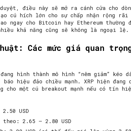
 duyệt, điều này sẽ mở ra cánh cửa cho dòn
tạo cú hích lớn cho sự chấp nhận rộng rãi
iao ngay cho Bitcoin hay Ethereum thường 
nhiều khả năng cũng sẽ không là ngoại lệ.
huật: Các mức giá quan trọn
 đang hình thành mô hình “nêm giảm” kéo d
g báo hiệu đảo chiều mạnh. XRP hiện đang 
ng cho một cú breakout mạnh nếu có tín hiệ
 2.50 USD
p theo: 2.65 – 2.80 USD