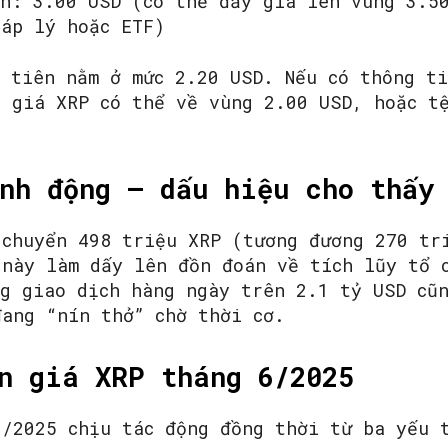
nh: 3.00 USD (có thể đẩy giá lên vùng 3.5
háp lý hoặc ETF)
u tiên nằm ở mức 2.20 USD. Nếu có thông ti
, giá XRP có thể về vùng 2.00 USD, hoặc t
nh động – dấu hiệu cho thấy
 chuyển 498 triệu XRP (tương đương 270 tr
 này làm dấy lên đồn đoán về tích lũy tổ 
ng giao dịch hàng ngày trên 2.1 tỷ USD cũ
đang “nín thở” chờ thời cơ.
n giá XRP tháng 6/2025
6/2025 chịu tác động đồng thời từ ba yếu 