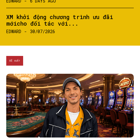
EDWARD
-
6 DAYS AGO
XM khởi động chương trình ưu đãi
mớicho đối tác với...
EDWARD
-
30/07/2026
ĐỀ XUẤT