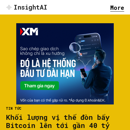
InsightAI
More
TIN TỨC
Khối lượng vị thế đòn bẩy
Bitcoin lên tới gần 40 tỷ