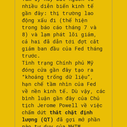
nhiều diễn biến kinh tế
gần đây: thị trường lao
động xấu đi (thể hiện
trong báo cáo tháng 7 và
8) và lạm phát lõi giảm,
cả hai đã dẫn tới đợt cắt
giảm ban đầu của Fed tháng
trước.
Tình trạng Chính phủ Mỹ
đóng cửa gần đây tạo ra
“khoảng trống dữ liệu”,
hạn chế tầm nhìn của Fed
về nền kinh tế. Dù vậy, các
bình luận gần đây của Chủ
tịch Jerome Powell về việc
chấm dứt
thắt chặt định
lượng (QT)
đã gợi mở phần
nào tư duy của NHTW.