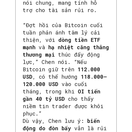
nói chung, mang tính hỗ
trợ cho tài sản rủi ro.
“Đợt hồi của Bitcoin cuối
tuần phản ánh tâm lý cải
thiện, với
dòng tiền ETF
mạnh
và
hạ nhiệt căng thẳng
thương mại
thúc đẩy động
lực,” Chen nói. “Nếu
Bitcoin giữ trên
112.000
USD
, có thể hướng
118.000–
120.000 USD
vào cuối
tháng, trong khi
OI tiến
gần 40 tỷ USD
cho thấy
niềm tin trader được khôi
phục.”
Dù vậy, Chen lưu ý:
biến
động do đòn bẩy
vẫn là rủi