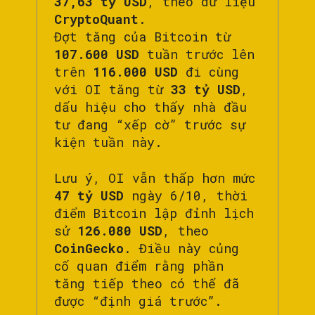
37,63 tỷ USD
, theo dữ liệu
CryptoQuant
.
Đợt tăng của Bitcoin từ
107.600 USD
tuần trước lên
trên
116.000 USD
đi cùng
với OI tăng từ
33 tỷ USD
,
dấu hiệu cho thấy nhà đầu
tư đang “xếp cờ” trước sự
kiện tuần này.
Lưu ý, OI vẫn thấp hơn mức
47 tỷ USD
ngày 6/10, thời
điểm Bitcoin lập đỉnh lịch
sử
126.080 USD
, theo
CoinGecko
. Điều này củng
cố quan điểm rằng phần
tăng tiếp theo có thể đã
được “định giá trước”.