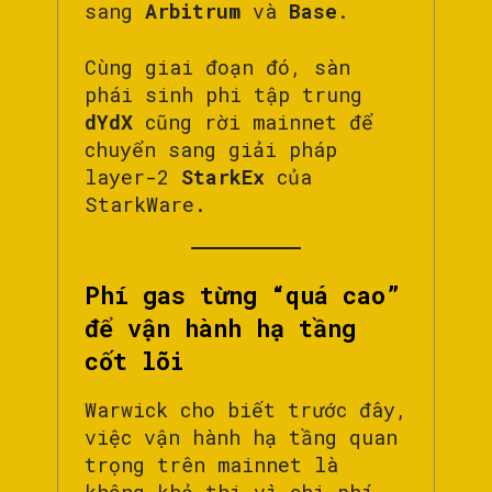
sang
Arbitrum
và
Base
.
Cùng giai đoạn đó, sàn
phái sinh phi tập trung
dYdX
cũng rời mainnet để
chuyển sang giải pháp
layer-2
StarkEx
của
StarkWare.
Phí gas từng “quá cao”
để vận hành hạ tầng
cốt lõi
Warwick cho biết trước đây,
việc vận hành hạ tầng quan
trọng trên mainnet là
không khả thi vì chi phí