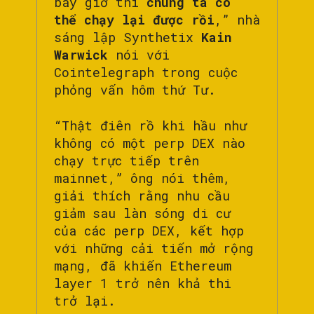
bây giờ thì
chúng ta có
thể chạy lại được rồi
,” nhà
sáng lập Synthetix
Kain
Warwick
nói với
Cointelegraph trong cuộc
phỏng vấn hôm thứ Tư.
“Thật điên rồ khi hầu như
không có một perp DEX nào
chạy trực tiếp trên
mainnet,” ông nói thêm,
giải thích rằng nhu cầu
giảm sau làn sóng di cư
của các perp DEX, kết hợp
với những cải tiến mở rộng
mạng, đã khiến Ethereum
layer 1 trở nên khả thi
trở lại.