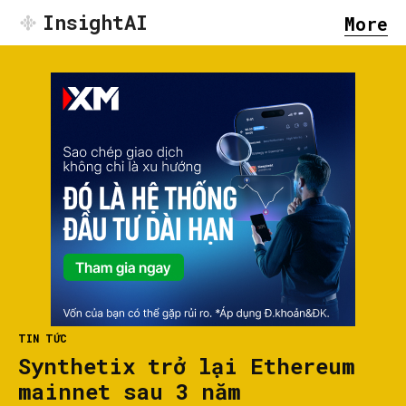
InsightAI
More
TIN TỨC
Synthetix trở lại Ethereum
mainnet sau 3 năm