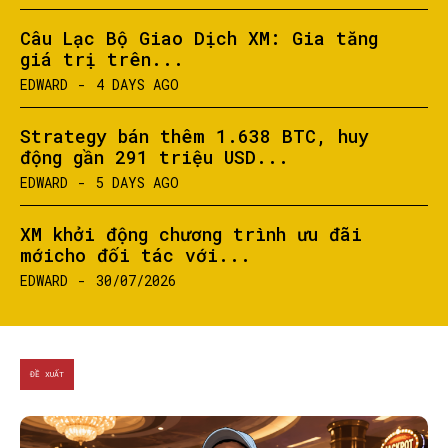
Câu Lạc Bộ Giao Dịch XM: Gia tăng
giá trị trên...
EDWARD
-
4 DAYS AGO
Strategy bán thêm 1.638 BTC, huy
động gần 291 triệu USD...
EDWARD
-
5 DAYS AGO
XM khởi động chương trình ưu đãi
mớicho đối tác với...
EDWARD
-
30/07/2026
ĐỀ XUẤT