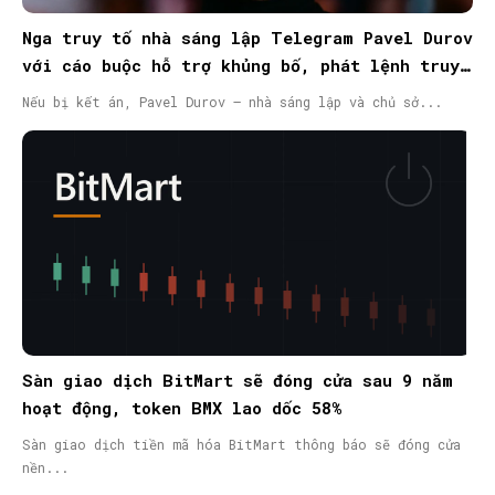
Nga truy tố nhà sáng lập Telegram Pavel Durov
với cáo buộc hỗ trợ khủng bố, phát lệnh truy
nã quốc tế
Nếu bị kết án, Pavel Durov – nhà sáng lập và chủ sở...
Sàn giao dịch BitMart sẽ đóng cửa sau 9 năm
hoạt động, token BMX lao dốc 58%
Sàn giao dịch tiền mã hóa BitMart thông báo sẽ đóng cửa
nền...