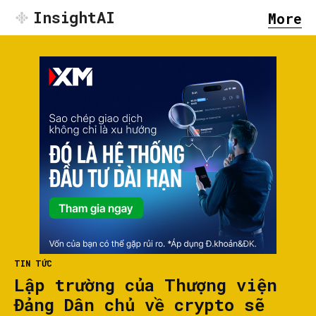
InsightAI
More
TIN TỨC
Lập trường của Thượng viện
Đảng Dân chủ về crypto sẽ