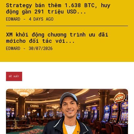
Strategy bán thêm 1.638 BTC, huy
động gần 291 triệu USD...
EDWARD
-
4 DAYS AGO
XM khởi động chương trình ưu đãi
mớicho đối tác với...
EDWARD
-
30/07/2026
ĐỀ XUẤT