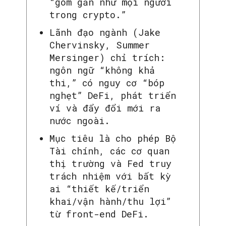
“gom gần như mọi người
trong crypto.”
Lãnh đạo ngành (Jake
SEARCH...
Chervinsky, Summer
Mersinger) chỉ trích:
ngôn ngữ “không khả
thi,” có nguy cơ “bóp
nghẹt” DeFi, phát triển
ví và đẩy đổi mới ra
nước ngoài.
Mục tiêu là cho phép Bộ
Tài chính, các cơ quan
thị trường và Fed truy
trách nhiệm với bất kỳ
ai “thiết kế/triển
khai/vận hành/thu lợi”
từ front-end DeFi.