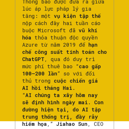
Thông báo được đưa ra giữa
lúc áp lực pháp lý gia
tăng: một
vụ kiện tập thể
nộp cách đây hai tuần cáo
buộc Microsoft đã
vũ khí
hóa
thỏa thuận độc quyền
Azure từ năm 2019 để
hạn
chế công suất tính toán cho
ChatGPT
, qua đó duy trì
mức phí thuê bao “
cao gấp
100–200 lần
” so với đối
thủ trong
cuộc chiến giá
AI hồi tháng Hai
.
“
AI chúng ta xây hôm nay
sẽ định hình ngày mai. Con
đường hiện tại, do AI tập
trung thống trị, đầy rẫy
hiểm họa
,”
Jiahao Sun
, CEO