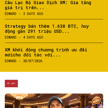
Câu Lạc Bộ Giao Dịch XM: Gia tăng
giá trị trên...
EDWARD
-
3 DAYS AGO
Strategy bán thêm 1.638 BTC, huy
động gần 291 triệu USD...
EDWARD
-
4 DAYS AGO
XM khởi động chương trình ưu đãi
mớicho đối tác với...
EDWARD
-
30/07/2026
ĐỀ XUẤT