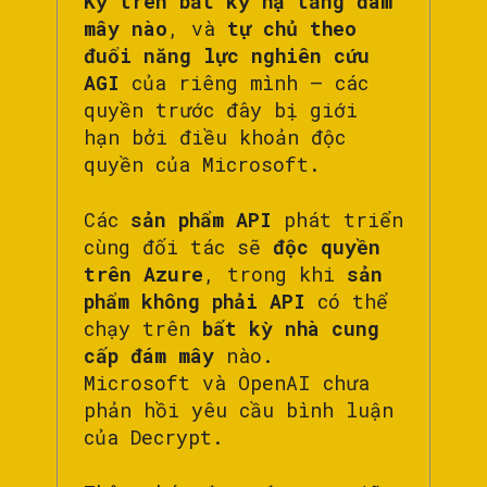
Kỳ trên bất kỳ hạ tầng đám
mây nào
, và
tự chủ theo
đuổi năng lực nghiên cứu
AGI
của riêng mình — các
quyền trước đây bị giới
hạn bởi điều khoản độc
quyền của Microsoft.
Các
sản phẩm API
phát triển
cùng đối tác sẽ
độc quyền
trên Azure
, trong khi
sản
phẩm không phải API
có thể
chạy trên
bất kỳ nhà cung
cấp đám mây
nào.
Microsoft và OpenAI chưa
phản hồi yêu cầu bình luận
của Decrypt.