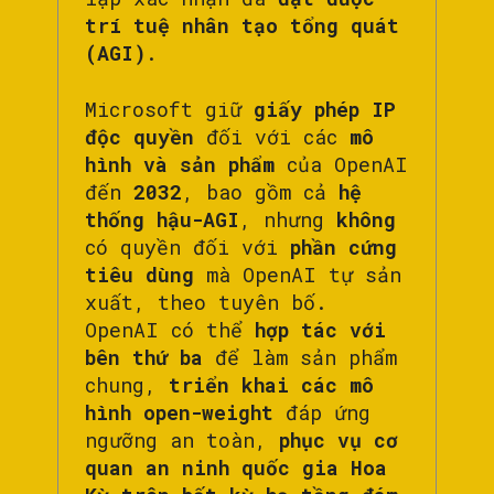
trí tuệ nhân tạo tổng quát
(AGI)
.
Microsoft giữ
giấy phép IP
độc quyền
đối với các
mô
hình và sản phẩm
của OpenAI
đến
2032
, bao gồm cả
hệ
thống hậu-AGI
, nhưng
không
có quyền đối với
phần cứng
tiêu dùng
mà OpenAI tự sản
xuất, theo tuyên bố.
OpenAI có thể
hợp tác với
bên thứ ba
để làm sản phẩm
chung,
triển khai các mô
hình open-weight
đáp ứng
ngưỡng an toàn,
phục vụ cơ
quan an ninh quốc gia Hoa