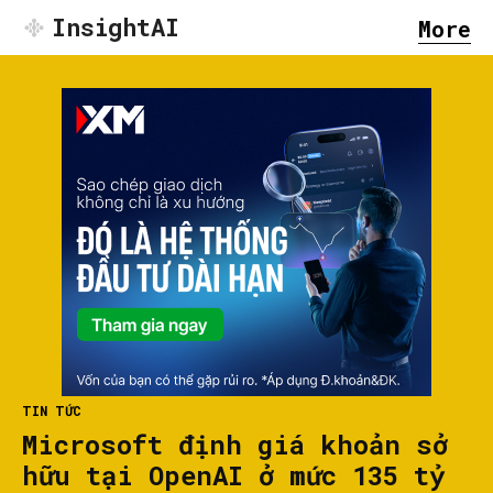
InsightAI
More
TIN TỨC
Microsoft định giá khoản sở
hữu tại OpenAI ở mức 135 tỷ