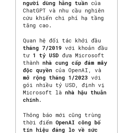
người dùng hằng tuần
của
ChatGPT và nhu cầu nghiên
cứu khiến chi phí hạ tầng
tăng cao.
Quan hệ đối tác khởi đầu
tháng 7/2019
với khoản đầu
tư
1 tỷ USD
đưa Microsoft
thành
nhà cung cấp đám mây
độc quyền
của OpenAI, và
mở rộng tháng 1/2023
với
gói nhiều tỷ USD, định vị
Microsoft là
nhà hậu thuẫn
chính
.
Thông báo mới cũng trùng
thời điểm
OpenAI công bố
tín hiệu đáng lo về sức