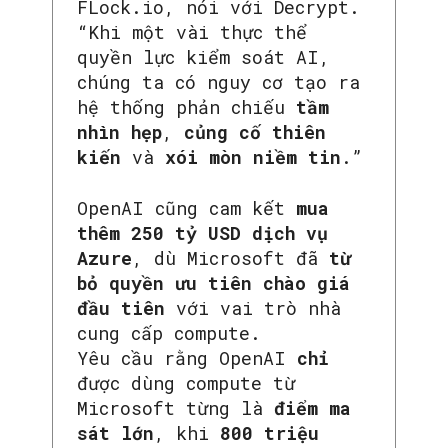
FLock.io, nói với Decrypt.
“Khi một vài thực thể
quyền lực kiểm soát AI,
chúng ta có nguy cơ tạo ra
hệ thống phản chiếu
tầm
nhìn hẹp
,
củng cố thiên
kiến
và
xói mòn niềm tin
.”
OpenAI cũng cam kết
mua
thêm 250 tỷ USD dịch vụ
Azure
, dù Microsoft đã
từ
bỏ quyền ưu tiên chào giá
đầu tiên
với vai trò nhà
cung cấp compute.
Yêu cầu rằng OpenAI
chỉ
được dùng compute từ
Microsoft từng là
điểm ma
sát lớn
, khi
800 triệu