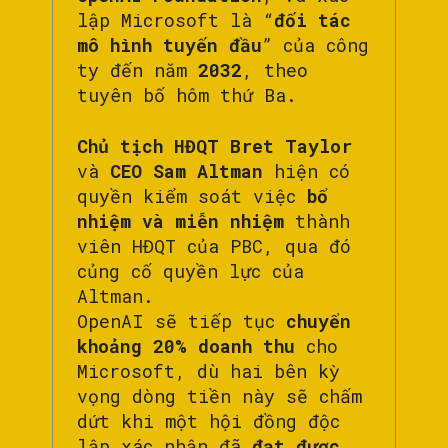
lập Microsoft là “
đối tác
mô hình tuyến đầu
” của công
ty đến năm
2032
, theo
tuyên bố hôm thứ Ba.
Chủ tịch HĐQT Bret Taylor
và
CEO Sam Altman
hiện có
quyền kiểm soát việc
bổ
nhiệm và miễn nhiệm
thành
viên HĐQT của PBC, qua đó
củng cố quyền lực của
Altman.
OpenAI sẽ tiếp tục
chuyển
khoảng 20% doanh thu
cho
Microsoft, dù hai bên kỳ
vọng dòng tiền này sẽ chấm
dứt khi một hội đồng độc
lập xác nhận đã
đạt được