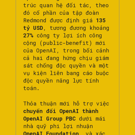
trúc quan hệ đối tác, theo
đó cổ phần của tập đoàn
Redmond được định giá
135
tỷ USD
, tương đương khoảng
27%
công ty lợi ích công
cộng (public-benefit) mới
của OpenAI, trong bối cảnh
cả hai đang hứng chịu giám
sát chống độc quyền và một
vụ kiện liên bang cáo buộc
độc quyền năng lực tính
toán.
Thỏa thuận mới hỗ trợ việc
chuyển đổi OpenAI thành
OpenAI Group PBC
dưới mái
nhà quỹ phi lợi nhuận
OpenAI Foundation
, và xác