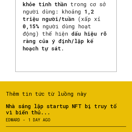
khỏe tinh thần
trong cơ sở
người dùng: khoảng
1,2
triệu người/tuần
(xấp xỉ
0,15%
người dùng hoạt
động) thể hiện
dấu hiệu rõ
SEARCH...
ràng của ý định/lập kế
hoạch tự sát
.
Thêm tin tức từ luồng này
Nhà sáng lập startup NFT bị truy tố
vì biển thủ...
EDWARD
-
1 DAY AGO