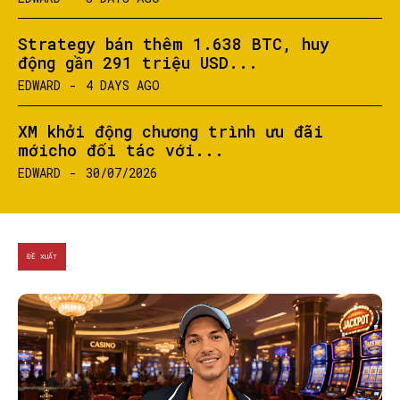
Strategy bán thêm 1.638 BTC, huy
động gần 291 triệu USD...
EDWARD
-
4 DAYS AGO
XM khởi động chương trình ưu đãi
mớicho đối tác với...
EDWARD
-
30/07/2026
ĐỀ XUẤT