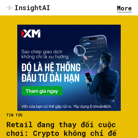
InsightAI
More
TIN TỨC
Retail đang thay đổi cuộc
chơi: Crypto không chỉ để