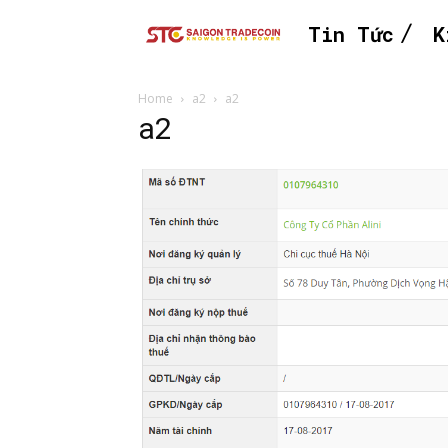
Tin Tức
K
Home
a2
a2
a2