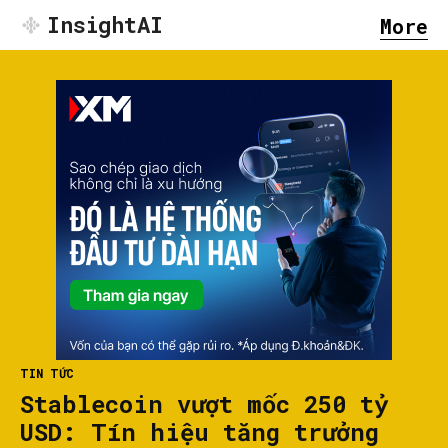
InsightAI
More
TIN TỨC
Stablecoin vượt mốc 250 tỷ
USD: Tín hiệu tăng trưởng