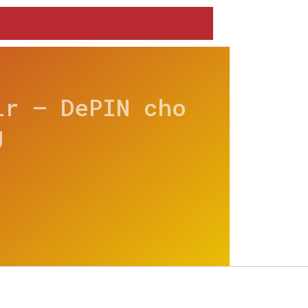
ir – DePIN cho
g