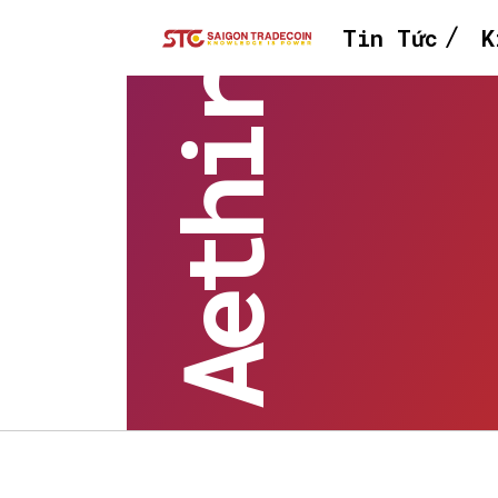
Tin Tức
K
Aethir