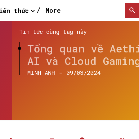
More
iến thức
Tin tức cùng tag này
Tổng quan về Aeth
AI và Cloud Gamin
MINH ANH
-
09/03/2024
SEARCH...