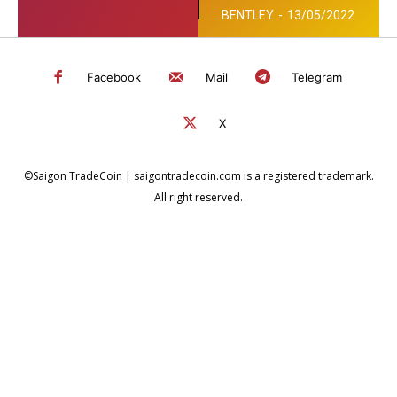
tiên giữa Moonbeam
BENTLEY
-
13/05/2022
và Acala...
Facebook
Mail
Telegram
X
©Saigon TradeCoin | saigontradecoin.com is a registered trademark.
All right reserved.