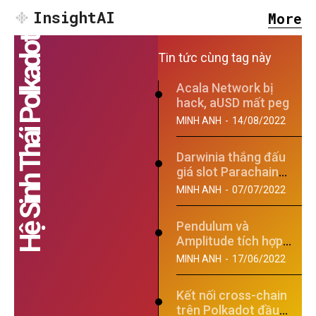
InsightAI
More
Hệ Sinh Thái Polkadot
Tin tức cùng tag này
Acala Network bị
hack, aUSD mất peg
MINH ANH
-
14/08/2022
Darwinia thắng đấu
giá slot Parachain
Polkadot thứ 21!
MINH ANH
-
07/07/2022
Pendulum và
Amplitude tích hợp
với Acala để đưa
MINH ANH
-
17/06/2022
aUSD lên...
SEARCH...
Kết nối cross-chain
trên Polkadot đầu