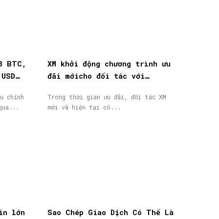
8 BTC,
XM khởi động chương trình ưu
 USD
đãi mớicho đối tác với
thưởng tiền mặt lên đến
u chỉnh
Trong thời gian ưu đãi, đối tác XM
40.000$
qua...
mới và hiện tại có...
in lớn
Sao Chép Giao Dịch Có Thể Là