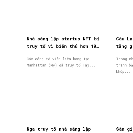
Nhà sáng lập startup NFT bị
Câu Lạ
truy tố vì biển thủ hơn 10
tăng g
triệu USD vốn đầu tư
giao d
Các công tố viên liên bang tại
Trong nh
Manhattan (Mỹ) đã truy tố Taj...
tranh bằ
khớp...
Nga truy tố nhà sáng lập
Sàn gi