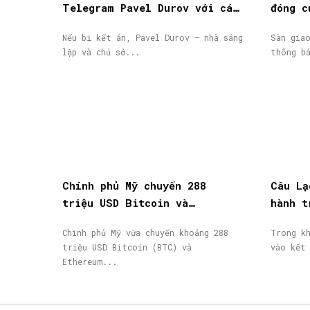
Telegram Pavel Durov với cáo
đóng c
buộc hỗ trợ khủng bố, phát
động, 
Nếu bị kết án, Pavel Durov – nhà sáng
Sàn gia
lệnh truy nã quốc tế
lập và chủ sở...
thông b
Chính phủ Mỹ chuyển 288
Câu Lạ
triệu USD Bitcoin và
hành t
Ethereum bị tịch thu lên
thành 
Chính phủ Mỹ vừa chuyển khoảng 288
Trong k
Coinbase Prime
nhận
triệu USD Bitcoin (BTC) và
vào kết
Ethereum...