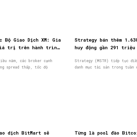
c Bộ Giao Dịch XM: Gia
Strategy bán thêm 1.63
iá trị trên hành trình
huy động gần 291 triệu
ịch
từ phát hành cổ phiếu
iều năm, các broker cạnh
Strategy (MSTR) tiếp tục điề
ng spread thấp, tốc độ
danh mục tài sản trong tuần 
ao dịch BitMart sẽ
Từng là pool đào Bitco