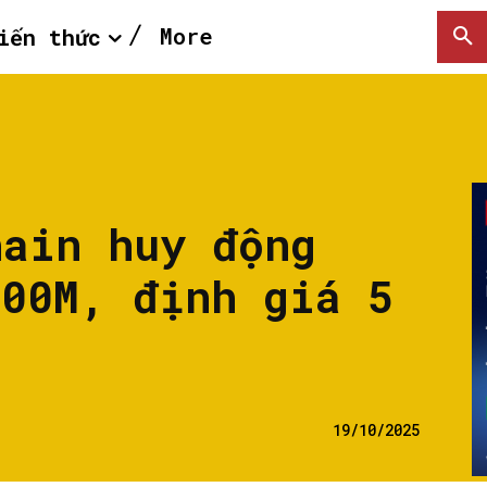
More
iến thức
hain huy động
500M, định giá 5
19/10/2025