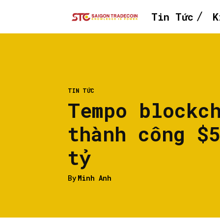
Tin Tức
K
TIN TỨC
Tempo blockc
thành công $
tỷ
By
Minh Anh