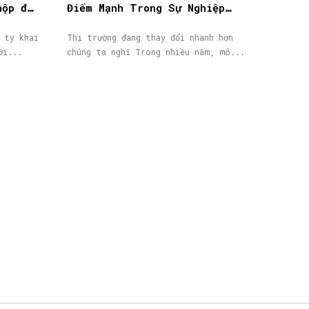
nộp đơn
Điểm Mạnh Trong Sự Nghiệp
IB/Affiliate Của Bạn
 ty khai
Thị trường đang thay đổi nhanh hơn
ới...
chúng ta nghĩ Trong nhiều năm, mô...