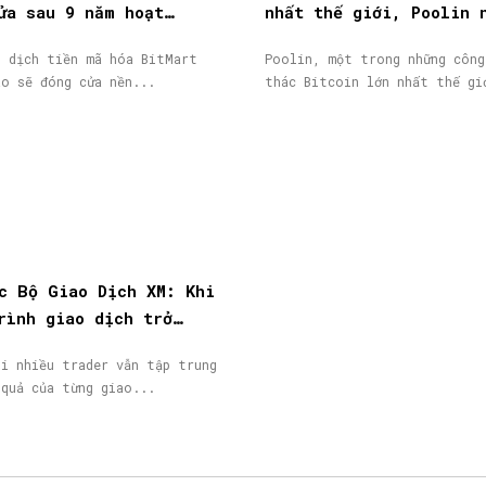
ửa sau 9 năm hoạt
nhất thế giới, Poolin 
token BMX lao dốc 58%
phá sản
o dịch tiền mã hóa BitMart
Poolin, một trong những công
áo sẽ đóng cửa nền...
thác Bitcoin lớn nhất thế gi
c Bộ Giao Dịch XM: Khi
rình giao dịch trở
giá trị đáng được ghi
hi nhiều trader vẫn tập trung
 quả của từng giao...