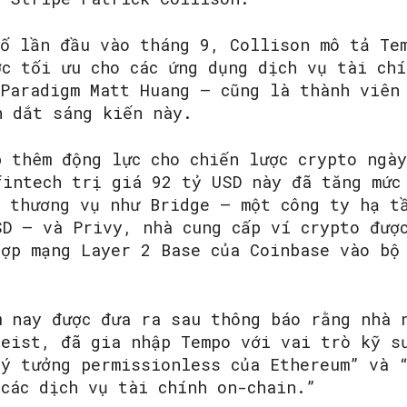
bố lần đầu vào tháng 9, Collison mô tả Te
ợc tối ưu cho các ứng dụng dịch vụ tài ch
 Paradigm Matt Huang — cũng là thành viên
n dắt sáng kiến này.
p thêm động lực cho chiến lược crypto ngày
fintech trị giá 92 tỷ USD này đã tăng mức
c thương vụ như Bridge — một công ty hạ t
SD — và Privy, nhà cung cấp ví crypto đượ
hợp mạng Layer 2 Base của Coinbase vào bộ
m nay được đưa ra sau thông báo rằng nhà 
Feist, đã gia nhập Tempo với vai trò kỹ s
lý tưởng permissionless của Ethereum” và 
các dịch vụ tài chính on-chain.”