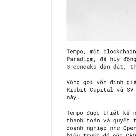
Tempo, một blockchai
Paradigm, đã huy độn
Greenoaks dẫn dắt, t
Vòng gọi vốn định gi
Ribbit Capital và SV
này.
Tempo được thiết kế 
thanh toán và quyết 
doanh nghiệp như Ope
biểu trước đó của CE