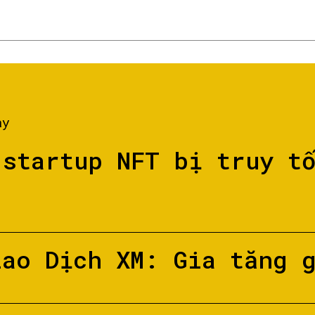
ày
 startup NFT bị truy t
iao Dịch XM: Gia tăng 