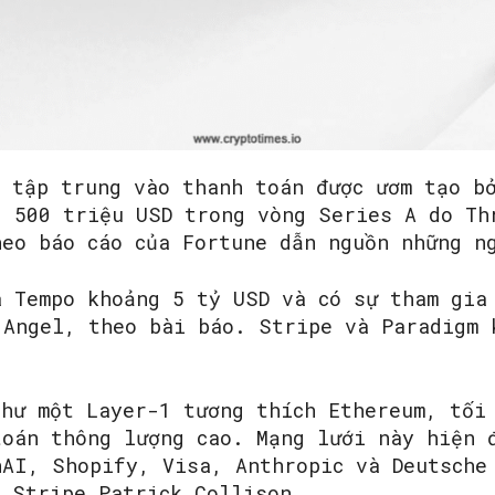
n tập trung vào thanh toán được ươm tạo b
g 500 triệu USD trong vòng Series A do Th
heo báo cáo của Fortune dẫn nguồn những n
á Tempo khoảng 5 tỷ USD và có sự tham gia
 Angel, theo bài báo. Stripe và Paradigm 
như một Layer-1 tương thích Ethereum, tối
toán thông lượng cao. Mạng lưới này hiện 
nAI, Shopify, Visa, Anthropic và Deutsche
O Stripe Patrick Collison.