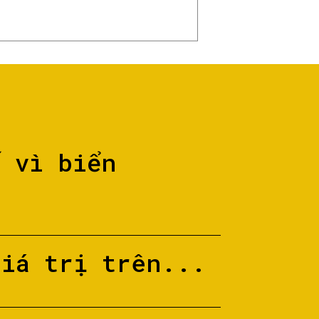
ố vì biển
giá trị trên...