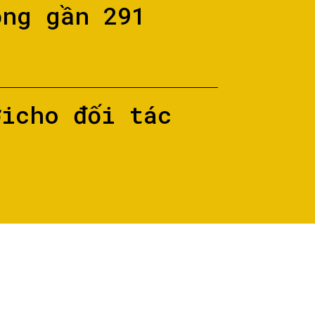
ộng gần 291
ớicho đối tác