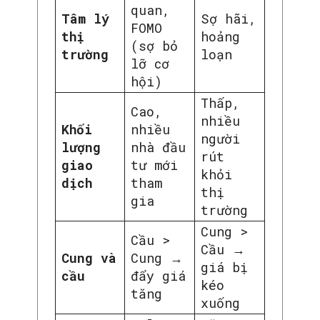
quan,
Tâm lý
Sợ hãi,
FOMO
thị
hoảng
(sợ bỏ
trường
loạn
lỡ cơ
hội)
Thấp,
Cao,
nhiều
Khối
nhiều
người
lượng
nhà đầu
rút
giao
tư mới
khỏi
dịch
tham
thị
gia
trường
Cung >
Cầu >
Cầu →
Cung và
Cung →
giá bị
cầu
đẩy giá
kéo
tăng
xuống