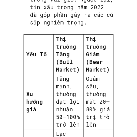
tin xấu trong năm 2022
đã góp phần gây ra các cú
sập nghiêm trọng.
Thị
Thị
trường
trường
Yếu Tố
Tăng
Giảm
(Bull
(Bear
Market)
Market)
Tăng
Giảm
mạnh,
sâu,
Xu
thường
thường
hướng
đạt lợi
mất 20–
giá
nhuận
80% giá
50–100%
trị trở
trở lên
lên
Lạc