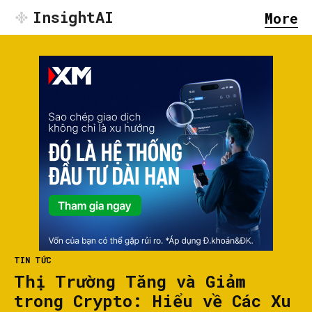
InsightAI
More
TIN TỨC
Thị Trường Tăng và Giảm
trong Crypto: Hiểu về Các Xu