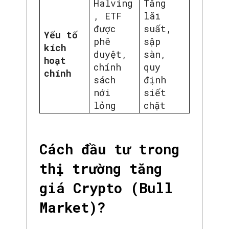
Halving
Tăng
, ETF
lãi
được
suất,
Yếu tố
phê
sập
kích
duyệt,
sàn,
hoạt
chính
quy
chính
sách
định
nới
siết
lỏng
chặt
Cách đầu tư trong
thị trường tăng
giá Crypto (Bull
Market)?