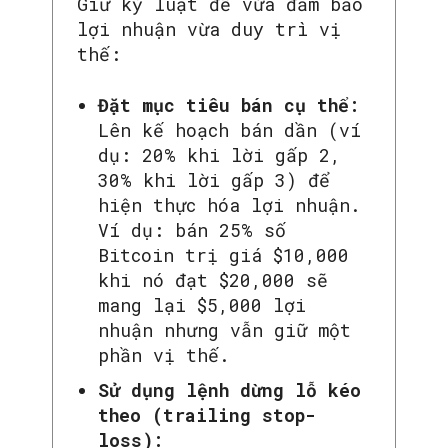
Giữ kỷ luật để vừa đảm bảo
lợi nhuận vừa duy trì vị
thế:
Đặt mục tiêu bán cụ thể:
Lên kế hoạch bán dần (ví
dụ: 20% khi lời gấp 2,
30% khi lời gấp 3) để
hiện thực hóa lợi nhuận.
Ví dụ: bán 25% số
Bitcoin trị giá $10,000
khi nó đạt $20,000 sẽ
mang lại $5,000 lợi
nhuận nhưng vẫn giữ một
phần vị thế.
Sử dụng lệnh dừng lỗ kéo
theo (trailing stop-
loss):