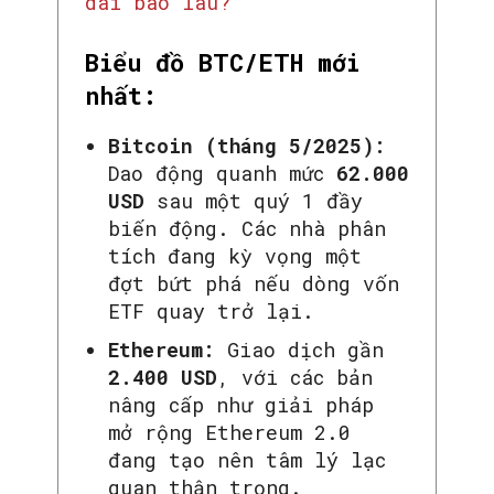
dài bao lâu?
Biểu đồ BTC/ETH mới
nhất:
Bitcoin (tháng 5/2025):
Dao động quanh mức
62.000
USD
sau một quý 1 đầy
biến động. Các nhà phân
tích đang kỳ vọng một
đợt bứt phá nếu dòng vốn
ETF quay trở lại.
Ethereum:
Giao dịch gần
2.400 USD
, với các bản
nâng cấp như giải pháp
mở rộng Ethereum 2.0
đang tạo nên tâm lý lạc
quan thận trọng.