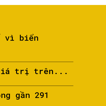
ố vì biển
giá trị trên...
ộng gần 291