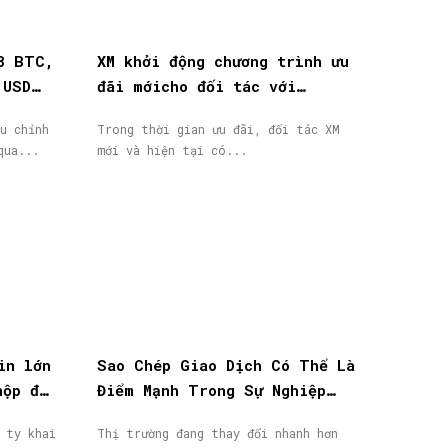
8 BTC,
XM khởi động chương trình ưu
 USD
đãi mớicho đối tác với
thưởng tiền mặt lên đến
u chỉnh
Trong thời gian ưu đãi, đối tác XM
40.000$
qua...
mới và hiện tại có...
in lớn
Sao Chép Giao Dịch Có Thể Là
nộp đơn
Điểm Mạnh Trong Sự Nghiệp
IB/Affiliate Của Bạn
 ty khai
Thị trường đang thay đổi nhanh hơn