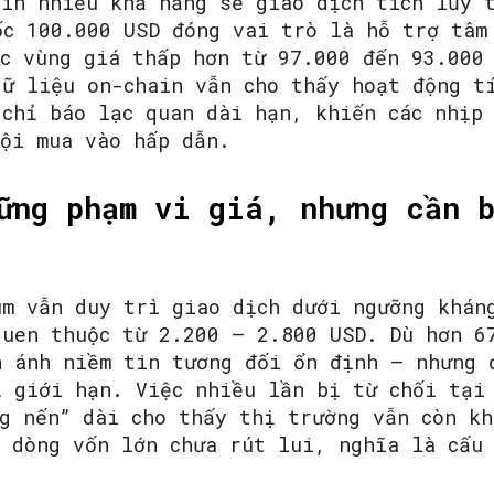
oin nhiều khả năng sẽ giao dịch tích lũy 
ốc 100.000 USD đóng vai trò là hỗ trợ tâm
ác vùng giá thấp hơn từ 97.000 đến 93.000
dữ liệu on-chain vẫn cho thấy hoạt động tí
 chỉ báo lạc quan dài hạn, khiến các nhịp
hội mua vào hấp dẫn.
ững phạm vi giá, nhưng cần 
um vẫn duy trì giao dịch dưới ngưỡng khán
quen thuộc từ 2.200 – 2.800 USD. Dù hơn 6
n ánh niềm tin tương đối ổn định – nhưng 
ị giới hạn. Việc nhiều lần bị từ chối tại
ng nến” dài cho thấy thị trường vẫn còn k
à dòng vốn lớn chưa rút lui, nghĩa là cấu