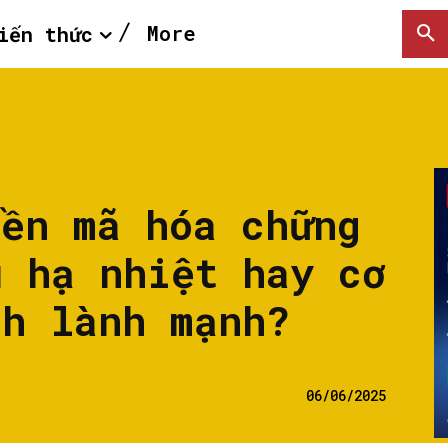
More
iến thức
iền mã hóa chững
u hạ nhiệt hay cơ
nh lành mạnh?
06/06/2025