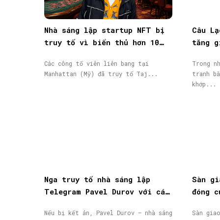
Nhà sáng lập startup NFT bị
Câu Lạ
truy tố vì biển thủ hơn 10
tăng g
triệu USD vốn đầu tư
giao d
Các công tố viên liên bang tại
Trong nh
Manhattan (Mỹ) đã truy tố Taj...
tranh bằ
khớp...
Nga truy tố nhà sáng lập
Sàn gi
Telegram Pavel Durov với cáo
đóng c
buộc hỗ trợ khủng bố, phát
động, 
Nếu bị kết án, Pavel Durov – nhà sáng
Sàn gia
lệnh truy nã quốc tế