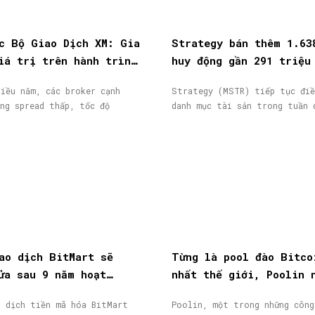
c Bộ Giao Dịch XM: Gia
Strategy bán thêm 1.63
iá trị trên hành trình
huy động gần 291 triệu
ịch
từ phát hành cổ phiếu
iều năm, các broker cạnh
Strategy (MSTR) tiếp tục điề
ng spread thấp, tốc độ
danh mục tài sản trong tuần 
ao dịch BitMart sẽ
Từng là pool đào Bitco
ửa sau 9 năm hoạt
nhất thế giới, Poolin 
token BMX lao dốc 58%
phá sản
o dịch tiền mã hóa BitMart
Poolin, một trong những công