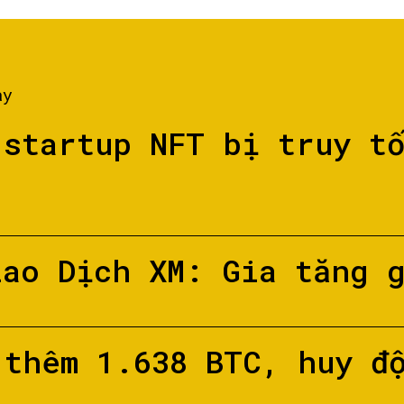
ày
 startup NFT bị truy t
iao Dịch XM: Gia tăng 
 thêm 1.638 BTC, huy đ