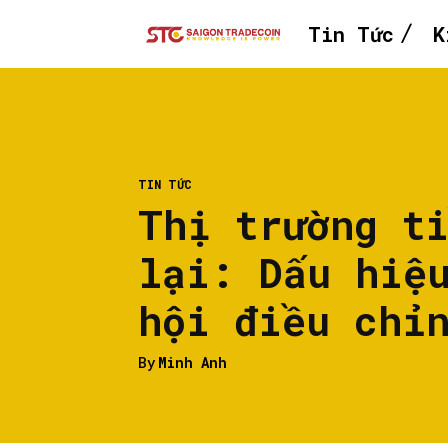
Tin Tức
K
TIN TỨC
Thị trường t
lại: Dấu hiệ
hội điều chỉ
By
Minh Anh