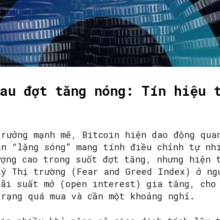
SEARCH...
au đợt tăng nóng: Tín hiệu 
trưởng mạnh mẽ, Bitcoin hiện dao động qua
ạn “lặng sóng” mang tính điều chỉnh tự nh
ượng cao trong suốt đợt tăng, nhưng hiện 
lý Thị trường (Fear and Greed Index) ở ng
lãi suất mở (open interest) gia tăng, cho
trạng quá mua và cần một khoảng nghỉ.