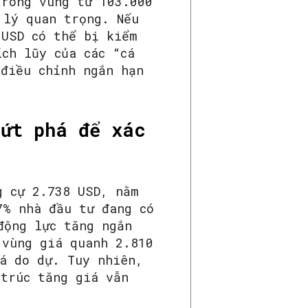
trong vùng từ 103.000
 lý quan trọng. Nếu
 USD có thể bị kiểm
ch lũy của các “cá
 điều chỉnh ngắn hạn
bứt phá để xác
g cự 2.738 USD, nằm
7% nhà đầu tư đang có
động lực tăng ngắn
 vùng giá quanh 2.810
há do dự. Tuy nhiên,
 trúc tăng giá vẫn