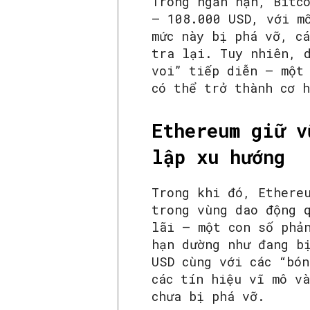
Trong ngắn hạn, Bitc
– 108.000 USD, với m
mức này bị phá vỡ, c
tra lại. Tuy nhiên, 
voi” tiếp diễn – một
có thể trở thành cơ 
Ethereum giữ v
lập xu hướng
Trong khi đó, Ethere
trong vùng dao động 
lãi – một con số phả
hạn dường như đang b
USD cùng với các “bó
các tín hiệu vĩ mô v
chưa bị phá vỡ.