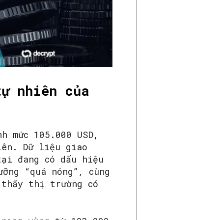
tự nhiên của
nh mức 105.000 USD,
iên. Dữ liệu giao
tại đang có dấu hiệu
ưỡng “quá nóng”, cùng
 thấy thị trường có