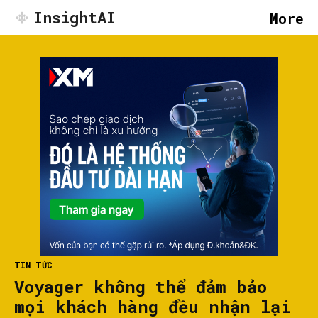
InsightAI
More
TIN TỨC
Voyager không thể đảm bảo
mọi khách hàng đều nhận lại