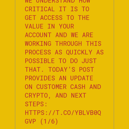
WE UNDERSTAND HOW
CRITICAL IT IS TO
GET ACCESS TO THE
VALUE IN YOUR
ACCOUNT AND WE ARE
WORKING THROUGH THIS
PROCESS AS QUICKLY AS
POSSIBLE TO DO JUST
THAT. TODAY’S POST
PROVIDES AN UPDATE
ON CUSTOMER CASH AND
CRYPTO, AND NEXT
STEPS:
HTTPS://T.CO/YBLVB0Q
GVP
(1/6)