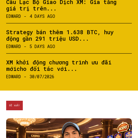
Câu Lạc Bộ Giao Dịch XM: Gia tăng
giá trị trên...
EDWARD
-
4 DAYS AGO
Strategy bán thêm 1.638 BTC, huy
động gần 291 triệu USD...
EDWARD
-
5 DAYS AGO
XM khởi động chương trình ưu đãi
mớicho đối tác với...
EDWARD
-
30/07/2026
ĐỀ XUẤT