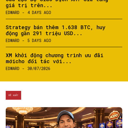
giá trị trên...
EDWARD
-
4 DAYS AGO
Strategy bán thêm 1.638 BTC, huy
động gần 291 triệu USD...
EDWARD
-
5 DAYS AGO
XM khởi động chương trình ưu đãi
mớicho đối tác với...
EDWARD
-
30/07/2026
ĐỀ XUẤT