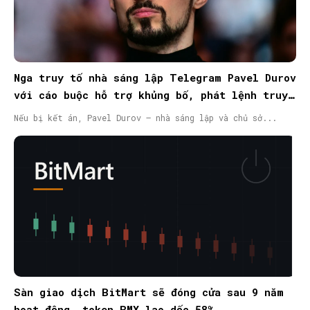
Nga truy tố nhà sáng lập Telegram Pavel Durov
với cáo buộc hỗ trợ khủng bố, phát lệnh truy
nã quốc tế
Nếu bị kết án, Pavel Durov – nhà sáng lập và chủ sở...
Sàn giao dịch BitMart sẽ đóng cửa sau 9 năm
hoạt động, token BMX lao dốc 58%