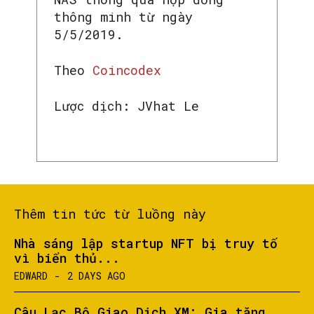
thông minh từ ngày
5/5/2019.
Theo
Coincodex
Lược dịch: JVhat Le
Thêm tin tức từ luồng này
SEARCH...
Nhà sáng lập startup NFT bị truy tố
vì biển thủ...
EDWARD
-
2 DAYS AGO
Câu Lạc Bộ Giao Dịch XM: Gia tăng