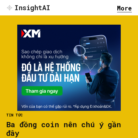
InsightAI
More
TIN TỨC
Ba đồng coin nên chú ý gần
đây