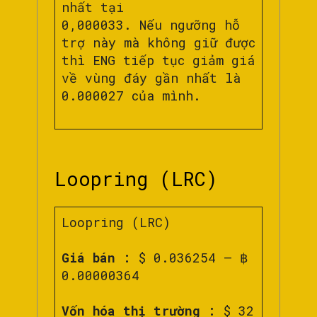
nhất tại
0,000033. Nếu ngưỡng hỗ
trợ này mà không giữ được
thì ENG tiếp tục giảm giá
về vùng đáy gần nhất là
0.000027 của mình.
Loopring (LRC)
Loopring (LRC)
Giá bán :
$ 0.036254 – ฿
0.00000364
Vốn hóa thị trường :
$ 32