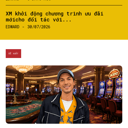
XM khởi động chương trình ưu đãi
mớicho đối tác với...
EDWARD
-
30/07/2026
ĐỀ XUẤT