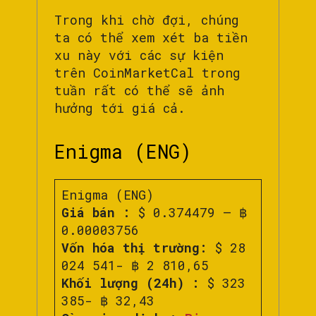
Trong khi chờ đợi, chúng
ta có thể xem xét ba tiền
xu này với các sự kiện
trên CoinMarketCal trong
tuần rất có thể sẽ ảnh
hưởng tới giá cả.
Enigma (ENG)
Enigma (ENG)
Giá bán :
$ 0.374479 – ฿
0.00003756
Vốn hóa thị trường:
$ 28
024 541- ฿ 2 810,65
Khối lượng (24h) :
$ 323
385- ฿ 32,43