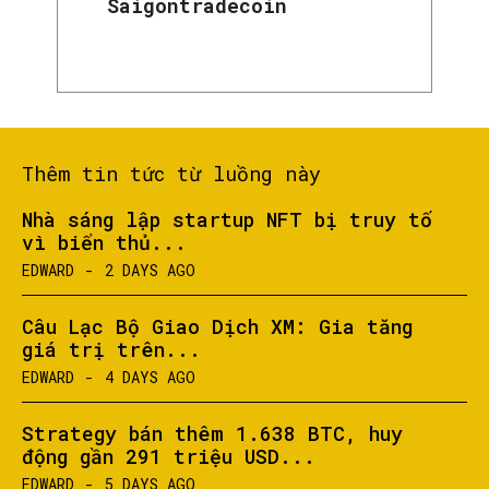
Saigontradecoin
Thêm tin tức từ luồng này
Nhà sáng lập startup NFT bị truy tố
vì biển thủ...
EDWARD
-
2 DAYS AGO
Câu Lạc Bộ Giao Dịch XM: Gia tăng
giá trị trên...
EDWARD
-
4 DAYS AGO
Strategy bán thêm 1.638 BTC, huy
động gần 291 triệu USD...
EDWARD
-
5 DAYS AGO