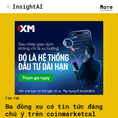
InsightAI
More
TIN TỨC
Ba đồng xu có tin tức đáng
chú ý trên coinmarketcal