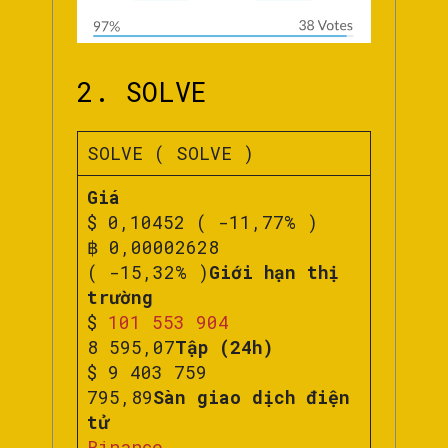
2. SOLVE
SOLVE ( SOLVE )
Giá
$ 0,10452 ( -11,77% )
฿ 0,00002628
( -15,32% )
Giới hạn thị
trường
$
101 553 904
8 595,07
Tập (24h)
$ 9 403 759
795,89
Sàn giao dịch điện
tử
Binance