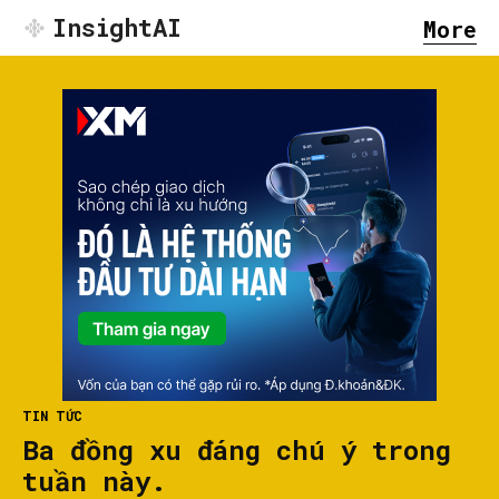
InsightAI
More
TIN TỨC
Ba đồng xu đáng chú ý trong
tuần này.