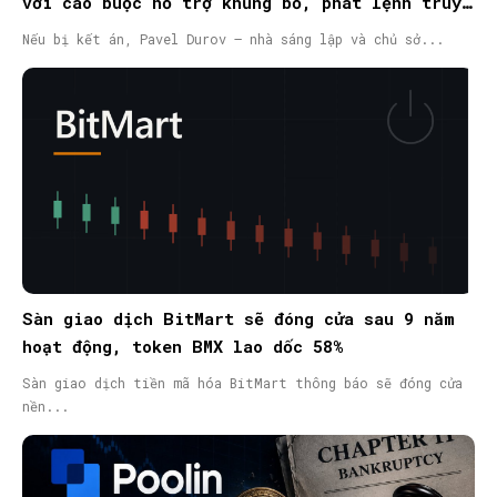
với cáo buộc hỗ trợ khủng bố, phát lệnh truy
nã quốc tế
Nếu bị kết án, Pavel Durov – nhà sáng lập và chủ sở...
Sàn giao dịch BitMart sẽ đóng cửa sau 9 năm
hoạt động, token BMX lao dốc 58%
Sàn giao dịch tiền mã hóa BitMart thông báo sẽ đóng cửa
nền...