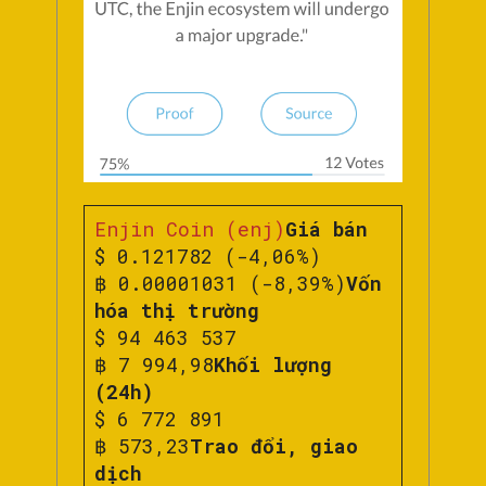
Enjin Coin (enj)
Giá bán
$ 0.121782 (-4,06%)
฿ 0.00001031 (-8,39%)
Vốn
hóa thị trường
$ 94 463 537
฿ 7 994,98
Khối lượng
(24h)
$ 6 772 891
฿ 573,23
Trao đổi, giao
dịch