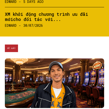
EDWARD
-
5 DAYS AGO
XM khởi động chương trình ưu đãi
mớicho đối tác với...
EDWARD
-
30/07/2026
ĐỀ XUẤT