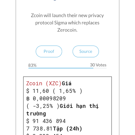
Zcoin (XZC)
Giá
$ 11,60 ( 1,65% )
฿ 0,00098209
( -3,25% )
Giới hạn thị
trường
$ 91 436 894
7 738.81
Tập (24h)