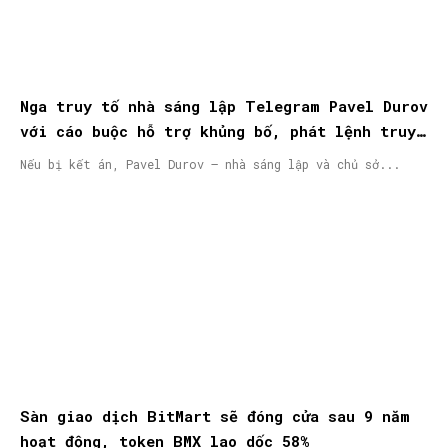
Nga truy tố nhà sáng lập Telegram Pavel Durov
với cáo buộc hỗ trợ khủng bố, phát lệnh truy
nã quốc tế
Nếu bị kết án, Pavel Durov – nhà sáng lập và chủ sở...
Sàn giao dịch BitMart sẽ đóng cửa sau 9 năm
hoạt động, token BMX lao dốc 58%