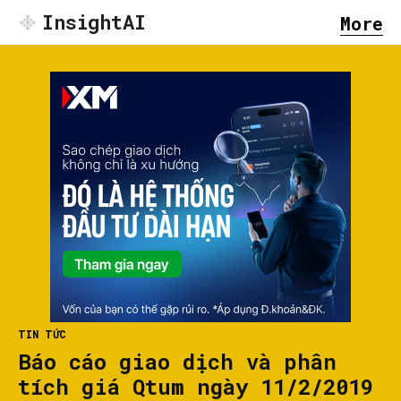
InsightAI
More
TIN TỨC
Báo cáo giao dịch và phân
tích giá Qtum ngày 11/2/2019