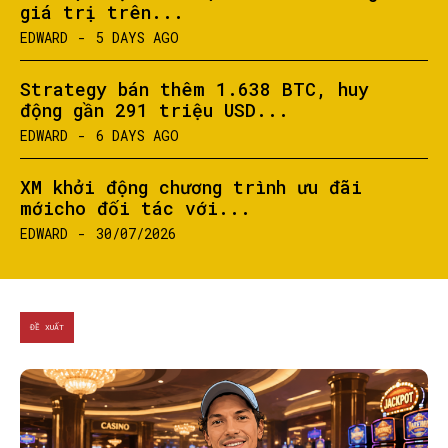
giá trị trên...
EDWARD
-
5 DAYS AGO
Strategy bán thêm 1.638 BTC, huy
động gần 291 triệu USD...
EDWARD
-
6 DAYS AGO
XM khởi động chương trình ưu đãi
mớicho đối tác với...
EDWARD
-
30/07/2026
ĐỀ XUẤT