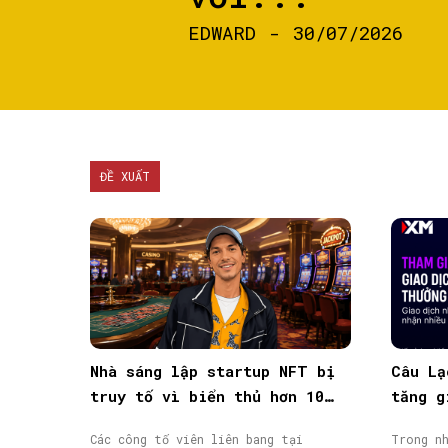
EDWARD
-
30/07/2026
ĐỀ XUẤT
Nhà sáng lập startup NFT bị
Câu Lạ
truy tố vì biển thủ hơn 10
tăng g
triệu USD vốn đầu tư
giao d
Các công tố viên liên bang tại
Trong nh