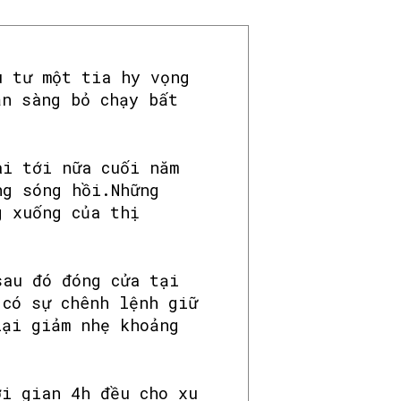
u tư một tia hy vọng
ẵn sàng bỏ chạy bất
ài tới nữa cuối năm
ng sóng hồi.Những
g xuống của thị
sau đó đóng cửa tại
 có sự chênh lệnh giữ
lại giảm nhẹ khoảng
i gian 4h đều cho xu