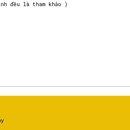
ịnh đều là tham khảo )
ày