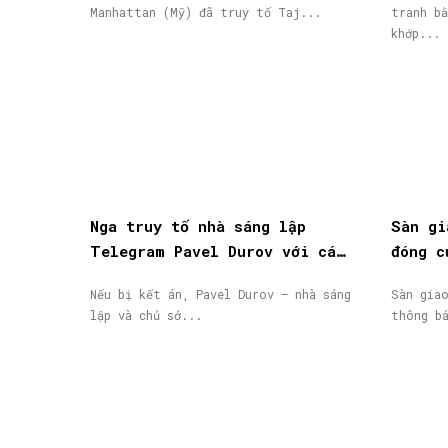
Manhattan (Mỹ) đã truy tố Taj...
tranh bằ
khớp...
Nga truy tố nhà sáng lập
Sàn gi
Telegram Pavel Durov với cáo
đóng c
buộc hỗ trợ khủng bố, phát
động, 
Nếu bị kết án, Pavel Durov – nhà sáng
Sàn gia
lệnh truy nã quốc tế
lập và chủ sở...
thông b