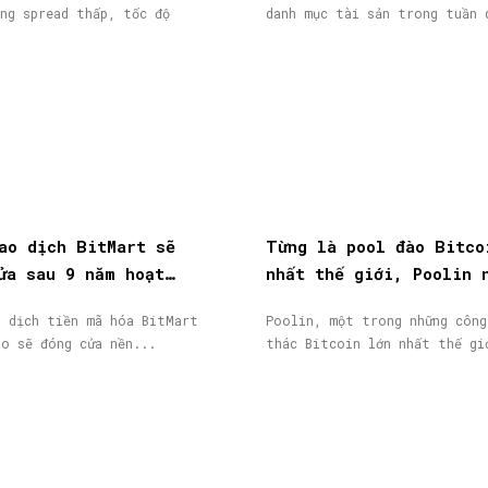
ng spread thấp, tốc độ
danh mục tài sản trong tuần 
ao dịch BitMart sẽ
Từng là pool đào Bitco
ửa sau 9 năm hoạt
nhất thế giới, Poolin 
token BMX lao dốc 58%
phá sản
o dịch tiền mã hóa BitMart
Poolin, một trong những công
áo sẽ đóng cửa nền...
thác Bitcoin lớn nhất thế gi