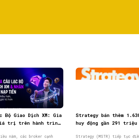
c Bộ Giao Dịch XM: Gia
Strategy bán thêm 1.63
iá trị trên hành trình
huy động gần 291 triệu
ịch
từ phát hành cổ phiếu
iều năm, các broker cạnh
Strategy (MSTR) tiếp tục điề