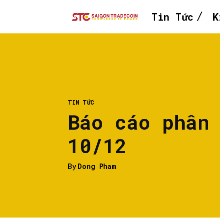
Tin Tức
K
TIN TỨC
Báo cáo phân
10/12
By
Dong Pham