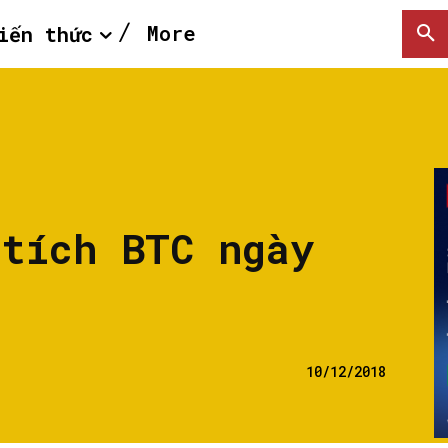
More
iến thức
 tích BTC ngày
10/12/2018