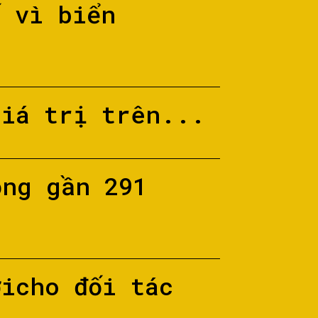
ố vì biển
giá trị trên...
ộng gần 291
ớicho đối tác