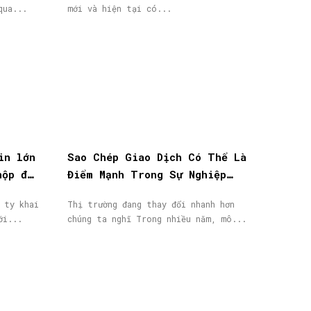
qua...
mới và hiện tại có...
in lớn
Sao Chép Giao Dịch Có Thể Là
nộp đơn
Điểm Mạnh Trong Sự Nghiệp
IB/Affiliate Của Bạn
 ty khai
Thị trường đang thay đổi nhanh hơn
ới...
chúng ta nghĩ Trong nhiều năm, mô...