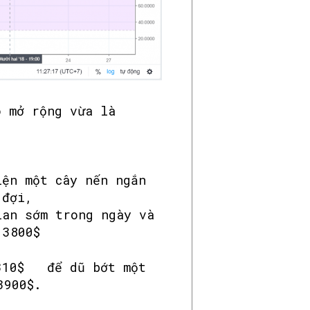
o mở rộng vừa là
.
$
iện một cây nến ngắn
ờ đợi,
ian sớm trong ngày và
 3800$
3310$ để dũ bớt một
3900$.