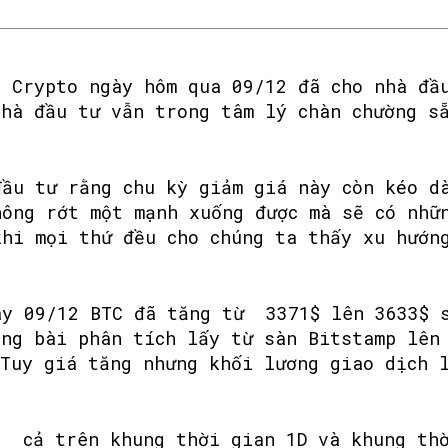
g Crypto ngày hôm qua 09/12 đã cho nhà đầ
nhà đầu tư vẫn trong tâm lý chàn chường s
đầu tư rằng chu kỳ giảm giá này còn kéo d
hông rớt một mạnh xuống được mà sẽ có nhữ
khi mọi thứ đều cho chúng ta thấy xu hướn
y 09/12 BTC đã tăng từ 3371$ lên 3633$ 
ong bài phân tích lấy từ sàn Bitstamp lên
 Tuy giá tăng nhưng khối lương giao dịch 
t cả trên khung thời gian 1D và khung thờ
SEARCH...