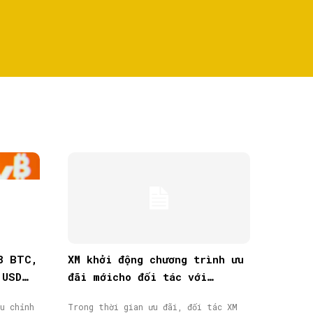
8 BTC,
XM khởi động chương trình ưu
 USD
đãi mớicho đối tác với
thưởng tiền mặt lên đến
u chỉnh
Trong thời gian ưu đãi, đối tác XM
40.000$