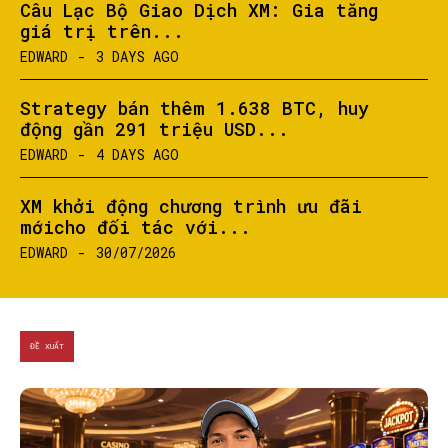
Câu Lạc Bộ Giao Dịch XM: Gia tăng
giá trị trên...
EDWARD
-
3 DAYS AGO
Strategy bán thêm 1.638 BTC, huy
động gần 291 triệu USD...
EDWARD
-
4 DAYS AGO
XM khởi động chương trình ưu đãi
mớicho đối tác với...
EDWARD
-
30/07/2026
ĐỀ XUẤT