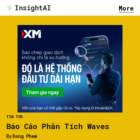
InsightAI
More
TIN TỨC
Báo Cáo Phân Tích Waves
By
Dong Pham