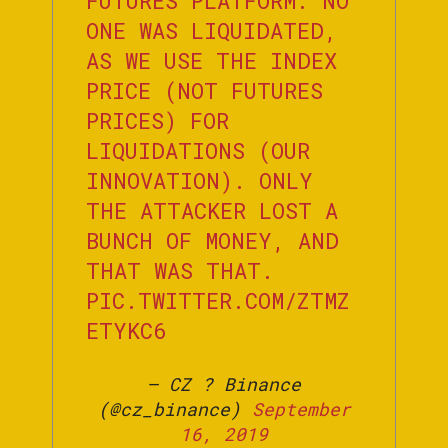
FUTURES PLATFORM. NO
ONE WAS LIQUIDATED,
AS WE USE THE INDEX
PRICE (NOT FUTURES
PRICES) FOR
LIQUIDATIONS (OUR
INNOVATION). ONLY
THE ATTACKER LOST A
BUNCH OF MONEY, AND
THAT WAS THAT.
PIC.TWITTER.COM/ZTMZ
ETYKC6
— CZ ? Binance
(@cz_binance)
September
16, 2019