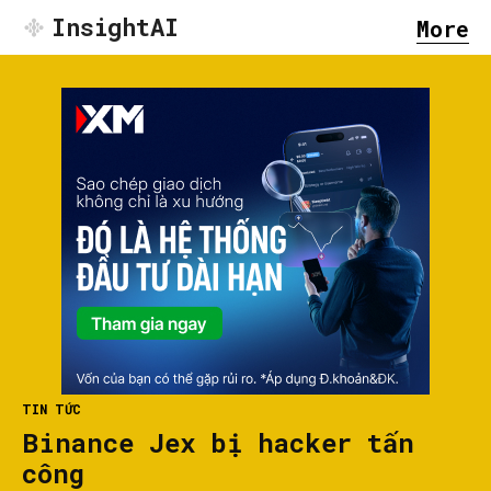
InsightAI
More
TIN TỨC
Binance Jex bị hacker tấn
công