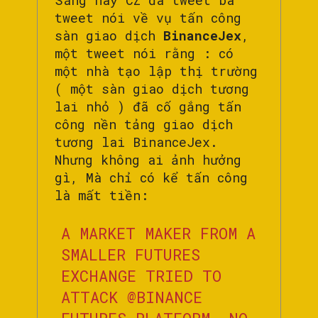
Sáng nay CZ đã tweet ba
tweet nói về vụ tấn công
sàn giao dịch
BinanceJex
,
một tweet nói rằng : có
một nhà tạo lập thị trường
( một sàn giao dịch tương
lai nhỏ ) đã cố gắng tấn
công nền tảng giao dịch
tương lai BinanceJex.
Nhưng không ai ảnh hưởng
gì, Mà chỉ có kể tấn công
là mất tiền:
A MARKET MAKER FROM A
SMALLER FUTURES
EXCHANGE TRIED TO
ATTACK
@BINANCE