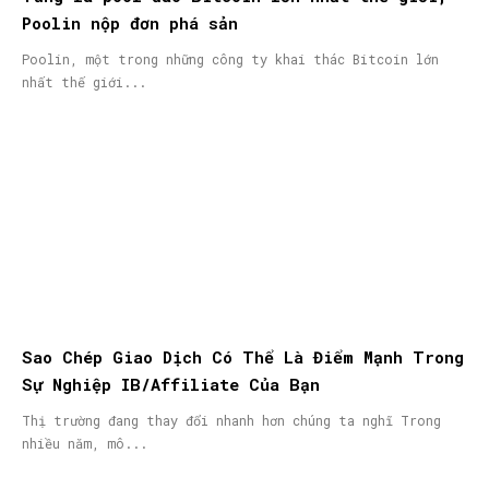
Poolin nộp đơn phá sản
Poolin, một trong những công ty khai thác Bitcoin lớn
nhất thế giới...
Sao Chép Giao Dịch Có Thể Là Điểm Mạnh Trong
Sự Nghiệp IB/Affiliate Của Bạn
Thị trường đang thay đổi nhanh hơn chúng ta nghĩ Trong
nhiều năm, mô...