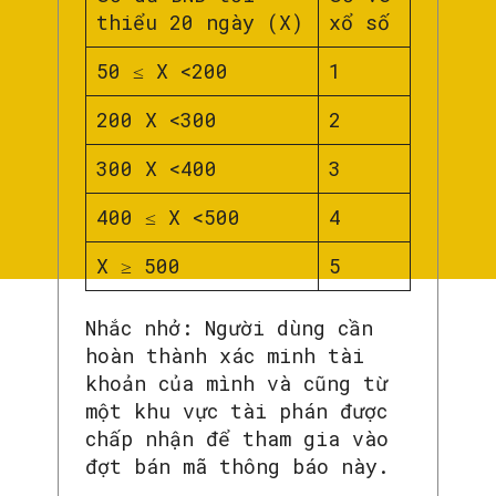
thiểu 20 ngày (X)
xổ số
50 ≤ X <200
1
200 X <300
2
300 X <400
3
400 ≤ X <500
4
X ≥ 500
5
Nhắc nhở: Người dùng cần
hoàn thành xác minh tài
khoản của mình và cũng từ
một khu vực tài phán được
chấp nhận để tham gia vào
đợt bán mã thông báo này.