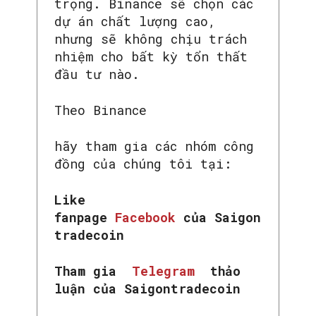
trọng. Binance sẽ chọn các
dự án chất lượng cao,
nhưng sẽ không chịu trách
nhiệm cho bất kỳ tổn thất
đầu tư nào.
Theo Binance
SEARCH...
hãy tham gia các nhóm công
đồng của chúng tôi tại:
Like
fanpage
Facebook
của Saigon
tradecoin
Tham gia
Telegram
thảo
luận của Saigontradecoin