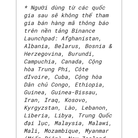
* Người dùng từ các quốc
gia sau sẽ không thể tham
gia bán hàng mã thông báo
trên nền tảng Binance
Launchpad: Afghanistan,
Albania, Belarus, Bosnia &
Herzegovina, Burundi,
Campuchia, Canada, Cộng
hòa Trung Phi, Côte
dIvoire, Cuba, Cộng hòa
Dân chủ Congo, Ethiopia,
Guinea, Guinea-Bissau,
Iran, Iraq, Kosovo,
Kyrgyzstan, Lào, Lebanon,
Liberia, Libya, Trung Quốc
đại lục, Malaysia, Malawi,
Mali, Mozambique, Myanmar