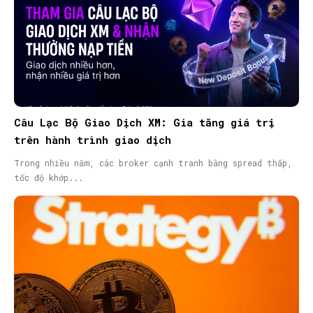
Câu Lạc Bộ Giao Dịch XM: Gia tăng giá trị
trên hành trình giao dịch
Trong nhiều năm, các broker cạnh tranh bằng spread thấp,
tốc độ khớp...