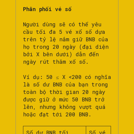
Phân phối vé số
Người dùng sẽ có thể yêu
cầu tối đa 5 vé xổ số dựa
trên tỷ lệ nắm giữ BNB của
họ trong 20 ngày (đại diện
bởi X bên dưới) dẫn đến
ngày rút thăm xổ số.
Ví dụ: 50 ≤ X <200 có nghĩa
là số dư BNB của bạn trong
toàn bộ thời gian 20 ngày
được giữ ở mức 50 BNB trở
lên, nhưng không vượt quá
hoặc đạt tới 200 BNB.
Số dư BNB tối
Số vé