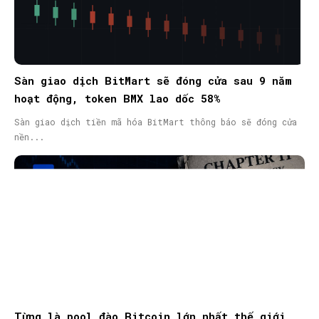
Sàn giao dịch BitMart sẽ đóng cửa sau 9 năm
hoạt động, token BMX lao dốc 58%
Sàn giao dịch tiền mã hóa BitMart thông báo sẽ đóng cửa
nền...
Từng là pool đào Bitcoin lớn nhất thế giới,