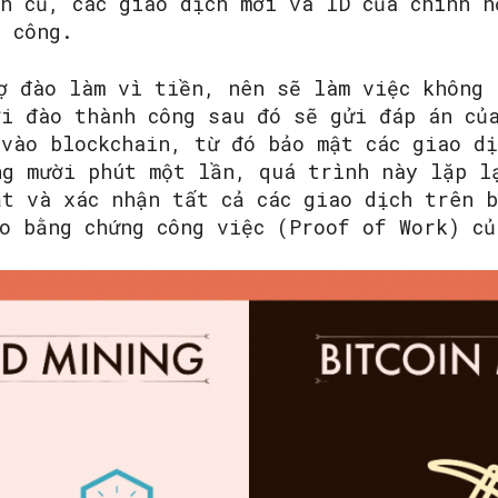
h cũ, các giao dịch mới và ID của chính h
h công.
ợ đào làm vì tiền, nên sẽ làm việc không 
ời đào thành công sau đó sẽ gửi đáp án củ
SEARCH...
vào blockchain, từ đó bảo mật các giao dị
ng mười phút một lần, quá trình này lặp l
ật và xác nhận tất cả các giao dịch trên b
o bằng chứng công việc (Proof of Work) củ