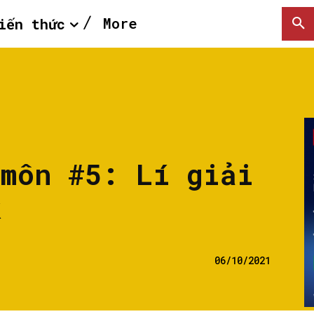
More
iến thức
 môn #5: Lí giải
k
06/10/2021