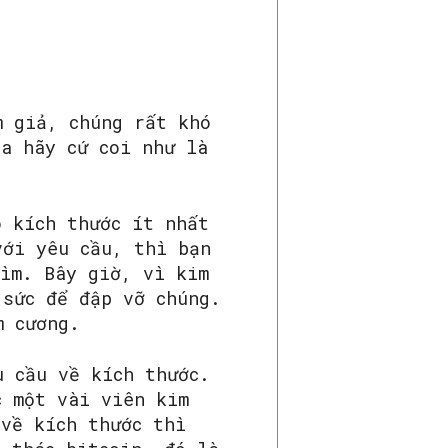
m giả, chúng rất khó
ta hãy cứ coi như là
ó kích thước ít nhất
với yêu cầu, thì bạn
tìm. Bây giờ, vì kim
 sức để đập vỡ chúng.
m cương.
u cầu về kích thước.
c một vài viên kim
 về kích thước thì