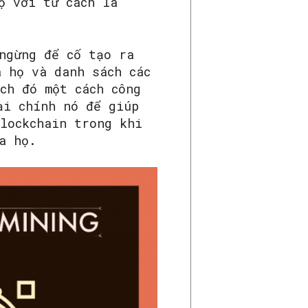
ọ với tư cách là
ngừng để cố tạo ra
a họ và danh sách các
ch đó một cách công
ại chính nó để giúp
lockchain trong khi
a họ.