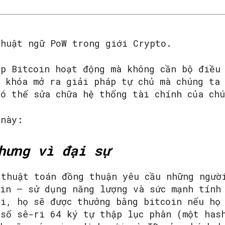
thuật ngữ PoW trong giới Crypto.
ép Bitcoin hoạt động mà không cần bộ điều
a khóa mở ra giải pháp tự chủ mà chúng ta
có thể sửa chữa hệ thống tài chính của ch
 này:
hưng vì đại sự
 thuật toán đồng thuận yêu cầu những ngườ
oin – sử dụng năng lượng và sức mạnh tính
ại, họ sẽ được thưởng bằng bitcoin nếu họ
 số sê-ri 64 ký tự thập lục phân (một has