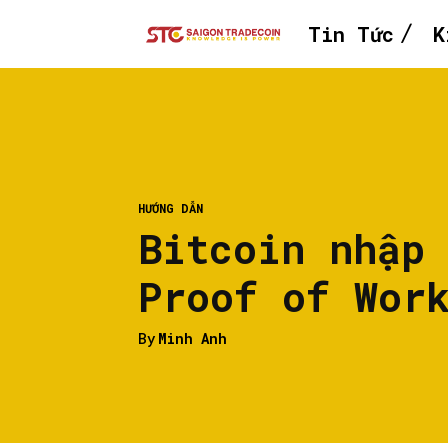
Tin Tức
K
HƯỚNG DẪN
Bitcoin nhập
Proof of Wor
By
Minh Anh