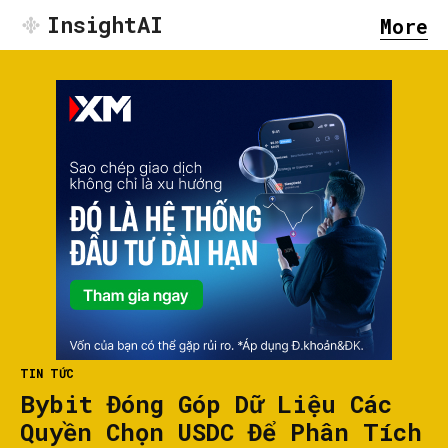
InsightAI
More
TIN TỨC
Bybit Đóng Góp Dữ Liệu Các
Quyền Chọn USDC Để Phân Tích