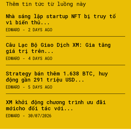
Thêm tin tức từ luồng này
Nhà sáng lập startup NFT bị truy tố
vì biển thủ...
EDWARD
-
2 DAYS AGO
Câu Lạc Bộ Giao Dịch XM: Gia tăng
giá trị trên...
EDWARD
-
4 DAYS AGO
Strategy bán thêm 1.638 BTC, huy
động gần 291 triệu USD...
EDWARD
-
5 DAYS AGO
XM khởi động chương trình ưu đãi
mớicho đối tác với...
EDWARD
-
30/07/2026