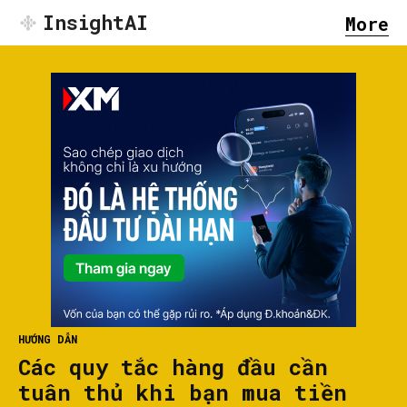
InsightAI
More
HƯỚNG DẪN
Các quy tắc hàng đầu cần
tuân thủ khi bạn mua tiền