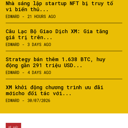
Nhà sáng lập startup NFT bị truy tố
vì biển thủ...
EDWARD
-
21 HOURS AGO
Câu Lạc Bộ Giao Dịch XM: Gia tăng
giá trị trên...
EDWARD
-
3 DAYS AGO
Strategy bán thêm 1.638 BTC, huy
động gần 291 triệu USD...
EDWARD
-
4 DAYS AGO
XM khởi động chương trình ưu đãi
mớicho đối tác với...
EDWARD
-
30/07/2026
ĐỀ XUẤT