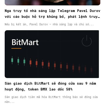
Nga truy tố nhà sáng lập Telegram Pavel Durov
với cáo buộc hỗ trợ khủng bố, phát lệnh truy
nã quốc tế
Nếu bị kết án, Pavel Durov – nhà sáng lập và chủ sở...
Sàn giao dịch BitMart sẽ đóng cửa sau 9 năm
hoạt động, token BMX lao dốc 58%
Sàn giao dịch tiền mã hóa BitMart thông báo sẽ đóng cửa
nền...