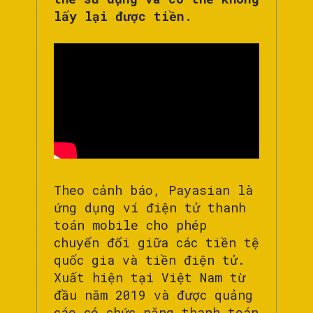
lấy lại được tiền.
Theo cảnh báo, Payasian là
ứng dụng ví điện tử thanh
toán mobile cho phép
chuyển đổi giữa các tiền tệ
quốc gia và tiền điện tử.
Xuất hiện tại Việt Nam từ
đầu năm 2019 và được quảng
cáo có chức năng thanh toán