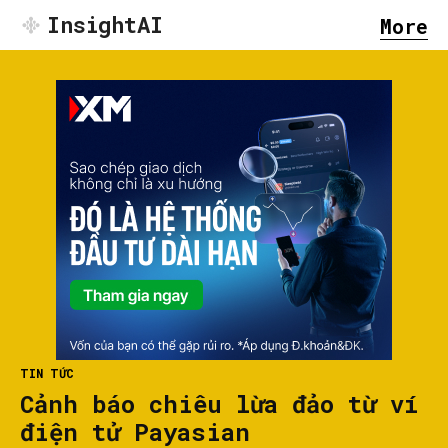
InsightAI
More
TIN TỨC
Cảnh báo chiêu lừa đảo từ ví
điện tử Payasian