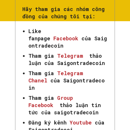
Hãy tham gia các nhóm công
đồng của chúng tôi tại:
Like
fanpage
Facebook
của Saig
ontradecoin
Tham gia
Telegram
thảo
luận của Saigontradecoin
Tham gia
Telegram
Chanel
của Saigontradeco
in
Tham gia
Group
Facebook
thảo luận tin
tức của saigotradecoin
Đăng ký kênh
Youtube
của
Saigontradecoi