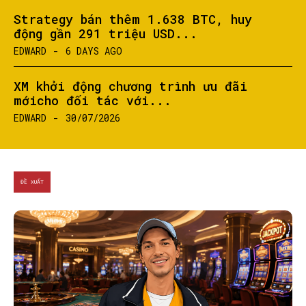
Strategy bán thêm 1.638 BTC, huy
động gần 291 triệu USD...
EDWARD
-
6 DAYS AGO
SEARCH...
XM khởi động chương trình ưu đãi
mớicho đối tác với...
EDWARD
-
30/07/2026
ĐỀ XUẤT