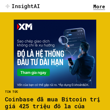
InsightAI
More
TIN TỨC
Coinbase đã mua Bitcoin trị
giá 425 triệu đô la của