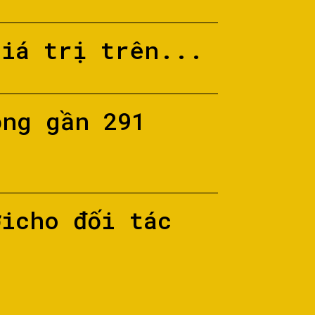
giá trị trên...
ộng gần 291
ớicho đối tác