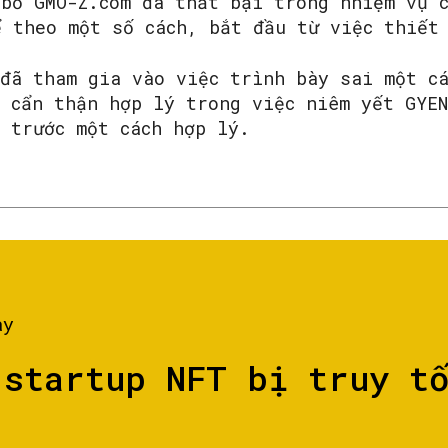
 bố GMO-Z.com đã thất bại trong nhiệm vụ 
ể theo một số cách, bắt đầu từ việc thiết
 đã tham gia vào việc trình bày sai một c
 cẩn thận hợp lý trong việc niêm yết GYEN
 trước một cách hợp lý.
ày
 startup NFT bị truy t