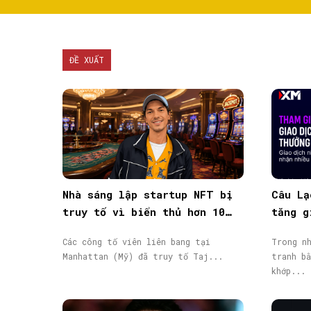
ĐỀ XUẤT
Nhà sáng lập startup NFT bị
Câu Lạ
truy tố vì biển thủ hơn 10
tăng g
triệu USD vốn đầu tư
giao d
Các công tố viên liên bang tại
Trong nh
Manhattan (Mỹ) đã truy tố Taj...
tranh bằ
khớp...