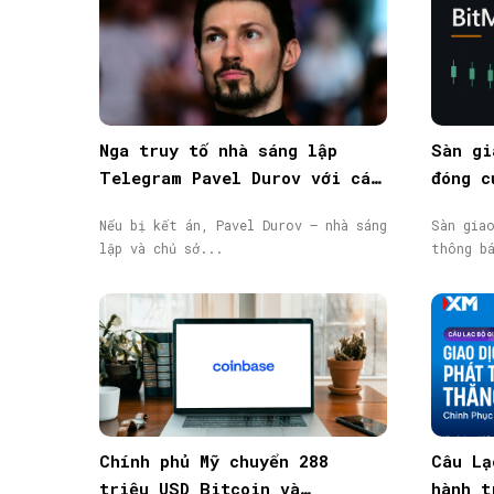
Nga truy tố nhà sáng lập
Sàn gi
Telegram Pavel Durov với cáo
đóng c
buộc hỗ trợ khủng bố, phát
động, 
Nếu bị kết án, Pavel Durov – nhà sáng
Sàn gia
lệnh truy nã quốc tế
lập và chủ sở...
thông b
Chính phủ Mỹ chuyển 288
Câu Lạ
triệu USD Bitcoin và
hành t