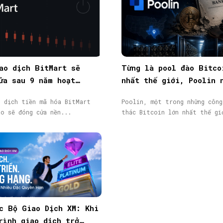
ao dịch BitMart sẽ
Từng là pool đào Bitco
ửa sau 9 năm hoạt
nhất thế giới, Poolin 
token BMX lao dốc 58%
phá sản
o dịch tiền mã hóa BitMart
Poolin, một trong những công
áo sẽ đóng cửa nền...
thác Bitcoin lớn nhất thế gi
c Bộ Giao Dịch XM: Khi
rình giao dịch trở