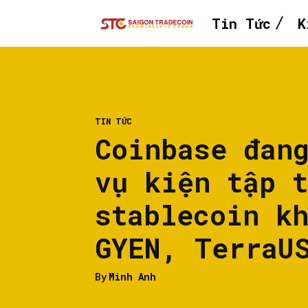
Tin Tức
K
TIN TỨC
Coinbase đan
vụ kiện tập 
stablecoin k
GYEN, TerraU
By
Minh Anh