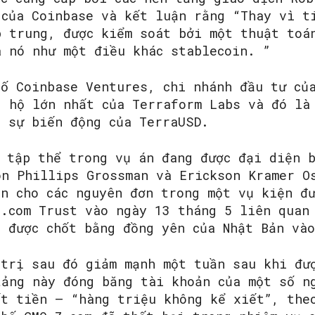
 của Coinbase và kết luận rằng “Thay vì t
p trung, được kiểm soát bởi một thuật toá
a nó như một điều khác stablecoin. ”
bố Coinbase Ventures, chi nhánh đầu tư củ
g hộ lớn nhất của Terraform Labs và đó là
ộ sự biến động của TerraUSD.
c tập thể trong vụ án đang được đại diện b
on Phillips Grossman và Erickson Kramer O
ện cho các nguyên đơn trong một vụ kiện đ
Z.com Trust vào ngày 13 tháng 5 liên quan
N được chốt bằng đồng yên của Nhật Bản và
 trị sau đó giảm mạnh một tuần sau khi đư
tảng này đóng băng tài khoản của một số n
ất tiền – “hàng triệu không kể xiết”, the