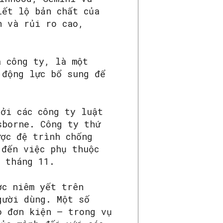
iết lộ bản chất của
n và rủi ro cao,
a công ty, là một
 động lực bổ sung để
ởi các công ty luật
sborne. Công ty thứ
ược đệ trình chống
 đến việc phụ thuộc
o tháng 11.
ợc niêm yết trên
gười dùng. Một số
o đơn kiện – trong vụ