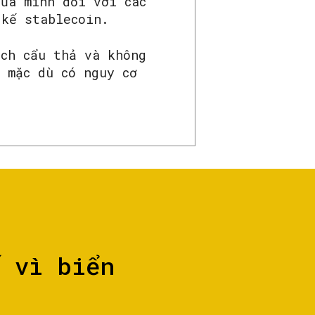
của mình đối với các
 kế stablecoin.
ách cẩu thả và không
 mặc dù có nguy cơ
ố vì biển