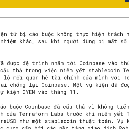
iện tử bị cáo buộc không thực hiện trách 
 nhiệm khác, sau khi người dùng bị mất số
đã được đệ trình nhắm tới Coinbase vào th
 cẩu thả trong việc niêm yết stablecoin T
t lộ mối quan hệ tài chính của mình với T
hai chống lại Coinbase. Một vụ kiện đã đư
sự kiện GYEN vào tháng 11.
SEARCH...
cáo buộc Coinbase đã cẩu thả vì không tiế
nh của Terraform Labs trước khi niêm yết 
rraUSD như một stablecoin thuật toán. Vụ 
ợc cung cấp bởi các nền tảng giao dịch Rob