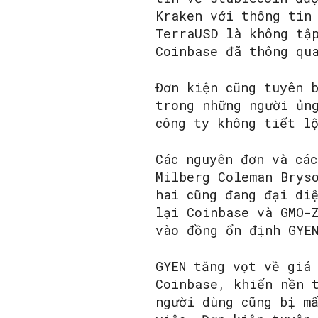
Kraken với thông tin
TerraUSD là không tậ
Coinbase đã thông qu
Đơn kiện cũng tuyên 
trong những người ủn
công ty không tiết l
Các nguyên đơn và cá
Milberg Coleman Brys
hai cũng đang đại di
lại Coinbase và GMO-
vào đồng ổn định GYE
GYEN tăng vọt về giá
Coinbase, khiến nền 
người dùng cũng bị m