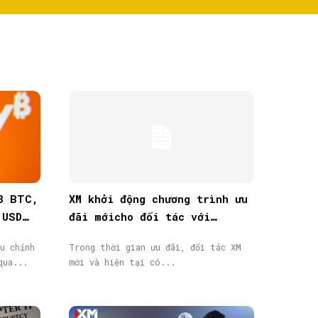
8 BTC,
XM khởi động chương trình ưu
 USD
đãi mớicho đối tác với
thưởng tiền mặt lên đến
u chỉnh
Trong thời gian ưu đãi, đối tác XM
40.000$
qua...
mới và hiện tại có...