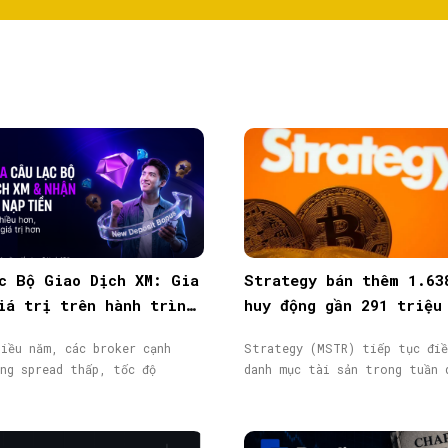
c Bộ Giao Dịch XM: Gia
Strategy bán thêm 1.63
iá trị trên hành trình
huy động gần 291 triệu
ịch
từ phát hành cổ phiếu
iều năm, các broker cạnh
Strategy (MSTR) tiếp tục điề
ng spread thấp, tốc độ
danh mục tài sản trong tuần 