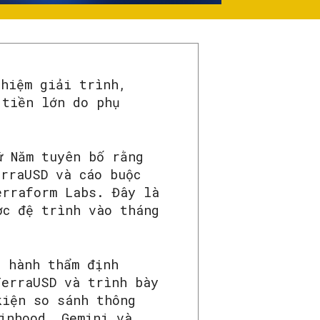
nhiệm giải trình,
 tiền lớn do phụ
ứ Năm tuyên bố rằng
erraUSD và cáo buộc
erraform Labs. Đây là
ợc đệ trình vào tháng
n hành thẩm định
TerraUSD và trình bày
kiện so sánh thông
inhood, Gemini và