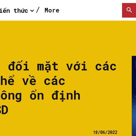
More
iến thức
g đối mặt với các
thể về các
hông ổn định
SD
18/06/2022