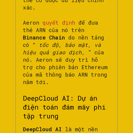
thể có được dữ liệu chính
xác.
Aeron
quyết định
để đưa
thẻ ARN của nó trên
Binance Chain
do nền tảng
có “
tốc độ, bảo mật, và
hiệu quả giao dịch,
” của
nó. Aeron sẽ duy trì hỗ
trợ cho phiên bản Ethereum
của mã thông báo ARN trong
năm tới.
DeepCloud AI: Dự án
điện toán đám mây phi
tập trung
DeepCloud AI
là một nền