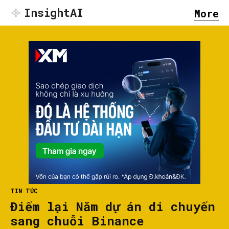
InsightAI
More
TIN TỨC
Điểm lại Năm dự án di chuyển
sang chuỗi Binance