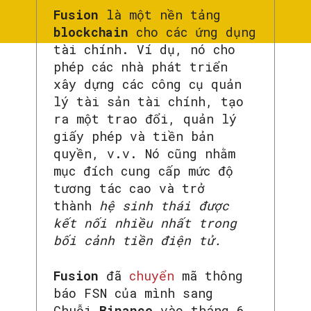
Fusion
là một nền tảng
blockchain
cho các ứng dụng
tài chính. Ví dụ, nó cho
phép các nhà phát triển
xây dựng các công cụ quản
lý tài sản tài chính, tạo
ra một trao đổi, quản lý
giấy phép và tiền bản
quyền, v.v. Nó cũng nhằm
mục đích cung cấp mức độ
tương tác cao và trở
thành
hệ sinh thái được
kết nối nhiều nhất trong
bối cảnh tiền điện tử.
Fusion
đã
chuyển
mã thông
báo FSN của mình sang
Chuỗi
Binance
vào tháng 6