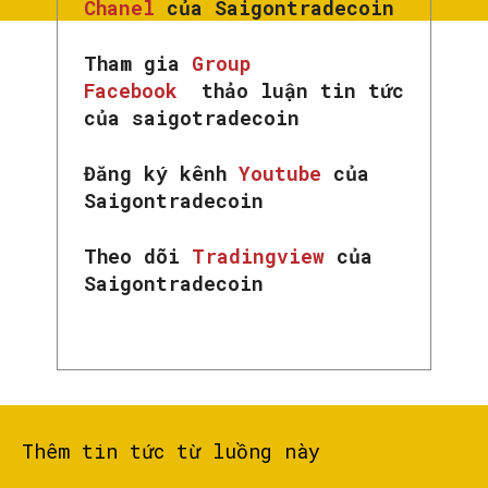
Chanel
của Saigontradecoin
Tham gia
Group
Facebook
thảo luận tin tức
của saigotradecoin
Đăng ký kênh
Youtube
của
Saigontradecoin
Theo dõi
Tradingview
của
Saigontradecoin
Thêm tin tức từ luồng này