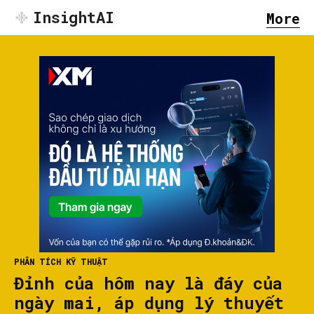
InsightAI
More
PHÂN TÍCH KỸ THUẬT
Đỉnh của hôm nay là đáy của
ngày mai, áp dụng lý thuyết