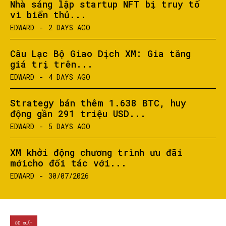
Nhà sáng lập startup NFT bị truy tố
vì biển thủ...
EDWARD
-
2 DAYS AGO
Câu Lạc Bộ Giao Dịch XM: Gia tăng
giá trị trên...
EDWARD
-
4 DAYS AGO
Strategy bán thêm 1.638 BTC, huy
động gần 291 triệu USD...
EDWARD
-
5 DAYS AGO
XM khởi động chương trình ưu đãi
mớicho đối tác với...
EDWARD
-
30/07/2026
SEARCH...
ĐỀ XUẤT