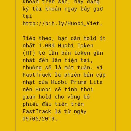
khoản trên sàn, hãy đăng
ký tài khoản ngay bây giờ
tại
http://bit.ly/Huobi_Viet.
Tiếp theo, bạn cần hold ít
nhất 1.000 Huobi Token
(HT) từ lần bán token gần
nhất đến lần hiện tại,
thường sẽ là một tuần. Vì
FastTrack là phiên bản cập
nhật của Huobi Prime Lite
nên Huobi sẽ tính thời
gian hold cho vòng bỏ
phiếu đầu tiên trên
FastTrack là từ ngày
09/05/2019.