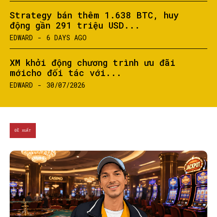
Strategy bán thêm 1.638 BTC, huy
động gần 291 triệu USD...
EDWARD
-
6 DAYS AGO
XM khởi động chương trình ưu đãi
mớicho đối tác với...
EDWARD
-
30/07/2026
ĐỀ XUẤT