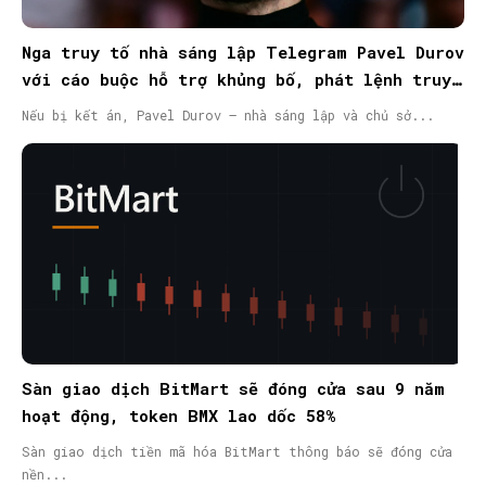
Nga truy tố nhà sáng lập Telegram Pavel Durov
với cáo buộc hỗ trợ khủng bố, phát lệnh truy
nã quốc tế
Nếu bị kết án, Pavel Durov – nhà sáng lập và chủ sở...
Sàn giao dịch BitMart sẽ đóng cửa sau 9 năm
hoạt động, token BMX lao dốc 58%
Sàn giao dịch tiền mã hóa BitMart thông báo sẽ đóng cửa
nền...