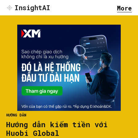
InsightAI
More
HƯỚNG DẪN
Hướng dẫn kiếm tiền với
Huobi Global