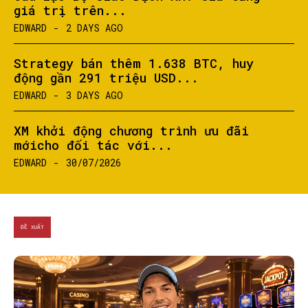
giá trị trên...
EDWARD
-
2 DAYS AGO
Strategy bán thêm 1.638 BTC, huy
SEARCH...
động gần 291 triệu USD...
EDWARD
-
3 DAYS AGO
XM khởi động chương trình ưu đãi
mớicho đối tác với...
EDWARD
-
30/07/2026
ĐỀ XUẤT