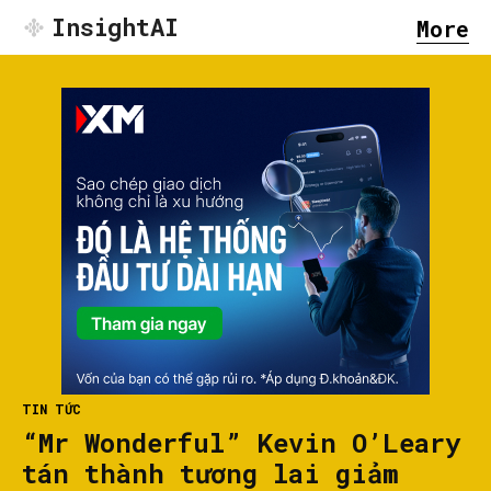
InsightAI
More
TIN TỨC
“Mr Wonderful” Kevin O’Leary
tán thành tương lai giảm