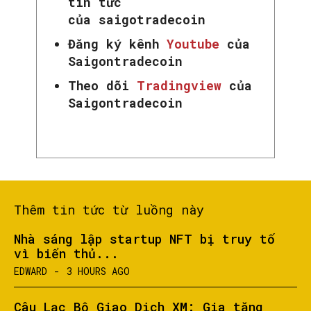
tin tức
của saigotradecoin
Đăng ký kênh
Youtube
của
Saigontradecoin
Theo dõi
Tradingview
của
Saigontradecoin
Thêm tin tức từ luồng này
Nhà sáng lập startup NFT bị truy tố
vì biển thủ...
EDWARD
-
3 HOURS AGO
Câu Lạc Bộ Giao Dịch XM: Gia tăng