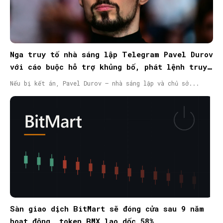
Nga truy tố nhà sáng lập Telegram Pavel Durov
với cáo buộc hỗ trợ khủng bố, phát lệnh truy
nã quốc tế
Nếu bị kết án, Pavel Durov – nhà sáng lập và chủ sở...
Sàn giao dịch BitMart sẽ đóng cửa sau 9 năm
hoạt động, token BMX lao dốc 58%