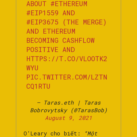
ABOUT
#ETHEREUM
#EIP1559
AND
#EIP3675
(THE MERGE)
AND ETHEREUM
BECOMING CASHFLOW
POSITIVE AND
HTTPS://T.CO/VLOOTK2
WYU
PIC.TWITTER.COM/LZTN
CQ1RTU
— Taras.eth | Taras
Bobrovytsky (@TarasBob)
August 9, 2021
O’Leary cho biết:
“Một