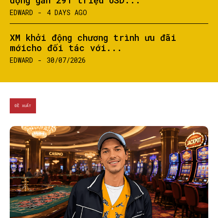
EDWARD
-
4 DAYS AGO
XM khởi động chương trình ưu đãi
mớicho đối tác với...
EDWARD
-
30/07/2026
ĐỀ XUẤT