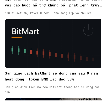
với cáo buộc hỗ trợ khủng bố, phát lệnh truy
nã quốc tế
Nếu bị kết án, Pavel Durov – nhà sáng lập và chủ sở...
Sàn giao dịch BitMart sẽ đóng cửa sau 9 năm
hoạt động, token BMX lao dốc 58%
Sàn giao dịch tiền mã hóa BitMart thông báo sẽ đóng cửa
nền...