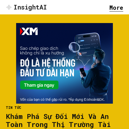
InsightAI
More
TIN TỨC
Khám Phá Sự Đổi Mới Và An
Toàn Trong Thị Trường Tài