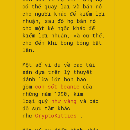
có thể quay lại và bán nó
cho người khác để kiếm lợi
nhuận, sau đó họ bán nó
cho một kẻ ngốc khác để
kiếm lợi nhuận, và cứ thế,
cho đến khi bong bóng bật
lên.
Một số ví dụ về các tài
sản dựa trên lý thuyết
đánh lừa lớn hơn bao
gồm
cơn sốt beanie
của
những năm 1990, kim
loại quý
như vàng
và các
đồ sưu tầm khác
như
CryptoKitties
.