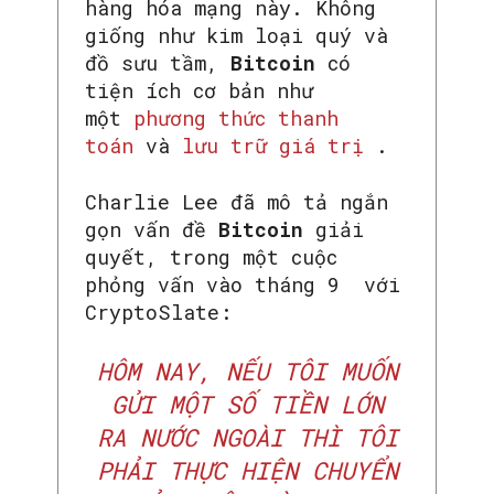
hàng hóa mạng này. Không
giống như kim loại quý và
đồ sưu tầm,
Bitcoin
có
tiện ích cơ bản như
một
phương thức thanh
toán
và
lưu trữ giá trị
.
Charlie Lee đã mô tả ngắn
gọn vấn đề
Bitcoin
giải
quyết, trong một cuộc
phỏng vấn vào tháng 9 với
CryptoSlate:
HÔM NAY, NẾU TÔI MUỐN
GỬI MỘT SỐ TIỀN LỚN
RA NƯỚC NGOÀI THÌ TÔI
PHẢI THỰC HIỆN CHUYỂN