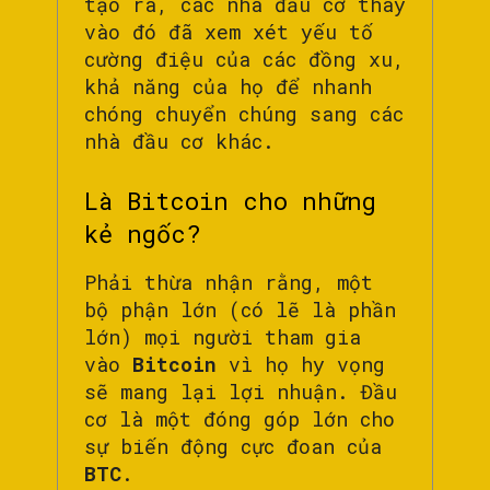
tạo ra, các nhà đầu cơ thay
vào đó đã xem xét yếu tố
cường điệu của các đồng xu,
khả năng của họ để nhanh
chóng chuyển chúng sang các
nhà đầu cơ khác.
Là Bitcoin cho những
kẻ ngốc?
Phải thừa nhận rằng, một
bộ phận lớn (có lẽ là phần
lớn) mọi người tham gia
vào
Bitcoin
vì họ hy vọng
sẽ mang lại lợi nhuận. Đầu
cơ là một đóng góp lớn cho
sự biến động cực đoan của
BTC
.