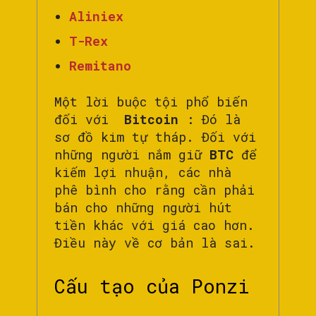
Aliniex
T-Rex
Remitano
Một lời buộc tội phổ biến
đối với
Bitcoin
: Đó là
sơ đồ kim tự tháp. Đối với
những người nắm giữ
BTC
để
kiếm lợi nhuận, các nhà
phê bình cho rằng cần phải
bán cho những người hút
tiền khác với giá cao hơn.
Điều này về cơ bản là sai.
Cấu tạo của Ponzi