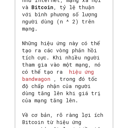
như Internet, mạng xã hội
và
Bitcoin
, tỷ lệ thuận
với bình phương số lượng
người dùng (n ^ 2) trên
mạng.
Những hiệu ứng này có thể
tạo ra các vòng phản hồi
tích cực. Khi nhiều người
tham gia vào một mạng, nó
có thể tạo ra
hiệu ứng
bandwagon
, trong đó tốc
độ chấp nhận của người
dùng tăng lên khi giá trị
của mạng tăng lên.
Về cơ bản, rõ ràng lợi ích
Bitcoin từ hiệu ứng