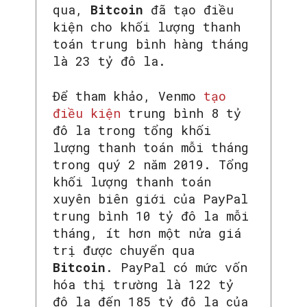
qua,
Bitcoin
đã tạo điều
kiện cho khối lượng thanh
toán trung bình hàng tháng
là 23 tỷ đô la.
Để tham khảo, Venmo
tạo
điều kiện
trung bình 8 tỷ
đô la trong tổng khối
lượng thanh toán mỗi tháng
trong quý 2 năm 2019. Tổng
khối lượng thanh toán
xuyên biên giới của PayPal
trung bình 10 tỷ đô la mỗi
tháng, ít hơn một nửa giá
trị được chuyển qua
Bitcoin
. PayPal có mức vốn
hóa thị trường là 122 tỷ
đô la đến 185 tỷ đô la của