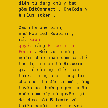
điện tử
đáng chú ý bao
gồm
BitConnect
,
OneCoin
v
à
Plus Token
.
Các nhà phê bình,
như Nouriel Roubini ,
rất
kiên
quyết
rằng
Bitcoin là
Ponzi
. Đối với những
người chấp nhận sớm có thể
thu lợi nhuận từ
Bitcoin
giá rẻ của họ, điều cần
thiết là họ phải mang lại
cho các nhà đầu tư mới, ông
tuyên bố. Những người chấp
nhận sớm này có quyền lợi
để chào mời
Bitcoin
và
khiến người khác mua vào