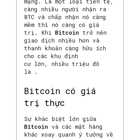
mạng. Là một loại tiền tệ,
càng nhiều người nhận ra
BTC và chấp nhận nó càng
mềm thì nó càng có giá
trị. Khi
Bitcoin
trở nên
giao dịch nhiều hơn và
thanh khoản càng hữu ích
cho các khu định
cư lớn, nhiều triệu đô
la .
Bitcoin có giá
trị thực
Sự khác biệt lớn giữa
Bitcoin
và các mặt hàng
khác xoay quanh ý tưởng về