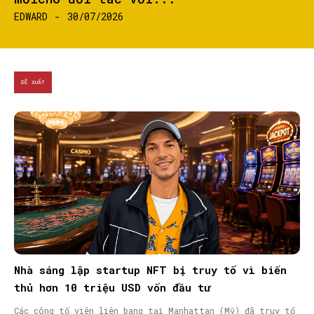
EDWARD
-
30/07/2026
ĐỀ XUẤT
Nhà sáng lập startup NFT bị truy tố vì biển
thủ hơn 10 triệu USD vốn đầu tư
Các công tố viên liên bang tại Manhattan (Mỹ) đã truy tố