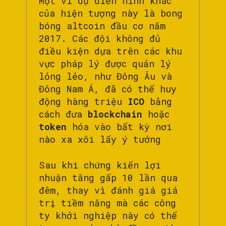
Một ví dụ điển hình khác
của hiện tượng này là bong
bóng altcoin đầu cơ năm
2017. Các đội không đủ
điều kiện dựa trên các khu
vực pháp lý được quản lý
lỏng lẻo, như Đông Âu và
Đông Nam Á, đã có thể huy
động hàng triệu
ICO
bằng
cách đưa
blockchain
hoặc
token
hóa vào bất kỳ nơi
nào xa xôi lấy ý tưởng
Sau khi chứng kiến ​​lợi
nhuận tăng gấp 10 lần qua
đêm, thay vì đánh giá giá
trị tiềm năng mà các công
ty khởi nghiệp này có thể