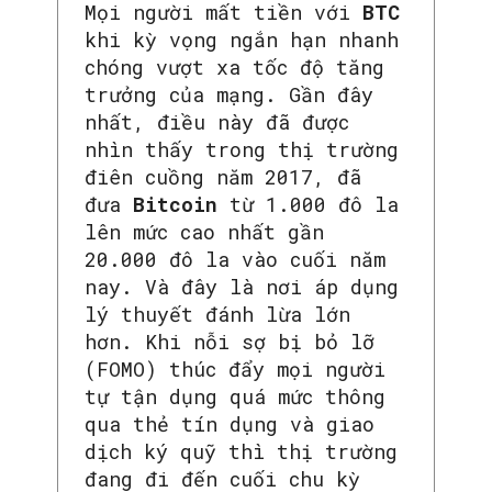
Mọi người mất tiền với
BTC
khi kỳ vọng ngắn hạn nhanh
chóng vượt xa tốc độ tăng
trưởng của mạng. Gần đây
nhất, điều này đã được
nhìn thấy trong thị trường
điên cuồng năm 2017, đã
đưa
Bitcoin
từ 1.000 đô la
lên mức cao nhất gần
20.000 đô la vào cuối năm
nay. Và đây là nơi áp dụng
lý thuyết đánh lừa lớn
hơn. Khi nỗi sợ bị bỏ lỡ
(FOMO) thúc đẩy mọi người
tự tận dụng quá mức thông
qua thẻ tín dụng và giao
dịch ký quỹ thì thị trường
đang đi đến cuối chu kỳ