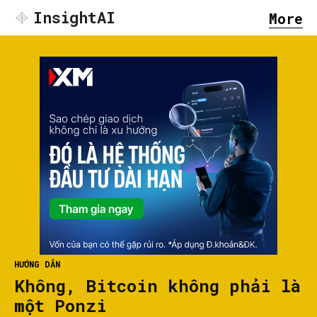
InsightAI
More
HƯỚNG DẪN
Không, Bitcoin không phải là
một Ponzi