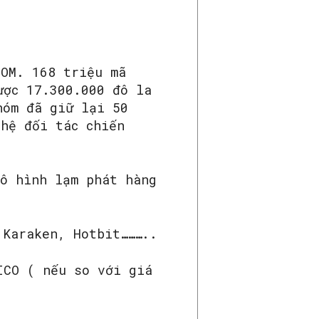
TOM. 168 triệu mã
ược 17.300.000 đô la
hóm đã giữ lại 50
 hệ đối tác chiến
mô hình lạm phát hàng
 Karaken, Hotbit………..
ICO ( nếu so với giá