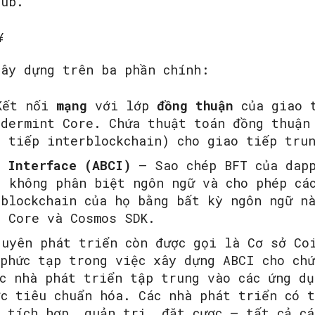
Hub.
xây dựng trên ba phần chính:
SEARCH...
ết nối
mạng
với lớp
đồng thuận
của giao t
ndermint Core. Chứa thuật toán đồng thuận
 tiếp interblockchain) cho giao tiếp tru
 Interface (ABCI)
– Sao chép BFT của dapp
I không phân biệt ngôn ngữ và cho phép cá
 blockchain của họ bằng bất kỳ ngôn ngữ n
t Core và Cosmos SDK.
uyên phát triển còn được gọi là Cơ sở Coi
phức tạp trong việc xây dựng ABCI cho chứ
c nhà phát triển tập trung vào các ứng dụ
c tiêu chuẩn hóa. Các nhà phát triển có 
 tích hợp, quản trị, đặt cược – tất cả cá