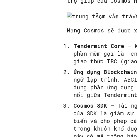
trợ giúp của Cosmos 
Mạng Cosmos sẽ được 
Tendermint Core
– K
phần mềm gọi là Te
giao thức IBC (giao
Ứng dụng Blockchain
ngữ lập trình. ABC
dựng phần ứng dụng
nối giữa Tendermin
Cosmos SDK
– Tài ng
của SDK là giảm sự 
biến và cho phép cá
trong khuôn khổ đượ
này có mã thông báo