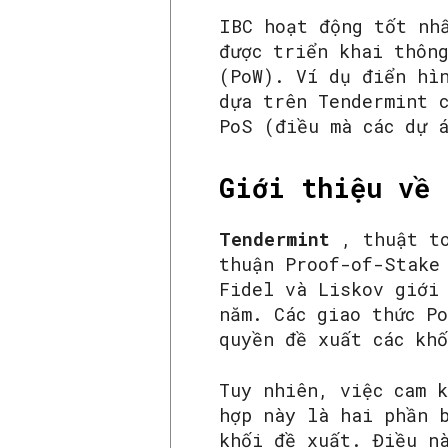
IBC hoạt động tốt nh
được triển khai thông
(PoW). Ví dụ điển hì
dựa trên Tendermint 
PoS (điều mà các dự 
Giới thiệu về 
Tendermint
, thuật to
thuận Proof-of-Stake
Fidel và Liskov giới
năm. Các giao thức P
quyền đề xuất các kh
Tuy nhiên, việc cam 
hợp này là hai phần 
khối đề xuất. Điều n