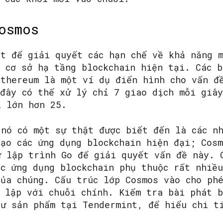
osmos
ét để giải quyết các hạn chế về khả năng 
 cơ sở hạ tầng blockchain hiện tại. Các b
Ethereum là một ví dụ điển hình cho vấn đ
 đây có thể xử lý chỉ 7 giao dịch mỗi giâ
ì lớn hơn 25.
 nó có một sự thật được biết đến là các n
ạo các ứng dụng blockchain hiện đại; Cosm
ữ lập trình Go để giải quyết vấn đề này. 
ác ứng dụng blockchain phụ thuộc rất nhiề
của chúng. Cấu trúc lớp Cosmos vào cho ph
c lập với chuỗi chính. Kiểm tra bài phát 
sư sản phẩm tại Tendermint, để hiểu chi t