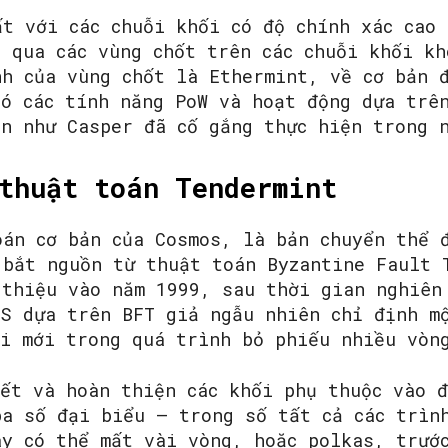
ất với các chuỗi khối có độ chính xác cao
 qua các vùng chốt trên các chuỗi khối kh
nh của vùng chốt là Ethermint, về cơ bản 
có các tính năng PoW và hoạt động dựa trê
án như Casper đã cố gắng thực hiện trong 
thuật toán Tendermint
án cơ bản của Cosmos, là bản chuyển thể 
 bắt nguồn từ thuật toán Byzantine Fault 
 thiệu vào năm 1999, sau thời gian nghiên
oS dựa trên BFT giả ngẫu nhiên chỉ định m
ối mới trong quá trình bỏ phiếu nhiều vòn
kết và hoàn thiện các khối phụ thuộc vào 
ba số đại biểu – trong số tất cả các trìn
ày có thể mất vài vòng, hoặc polkas, trướ