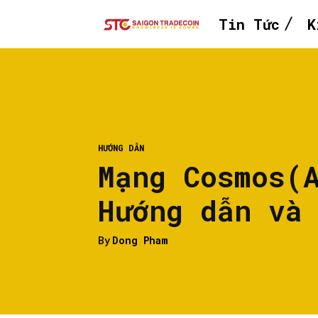
Tin Tức
K
HƯỚNG DẪN
Mạng Cosmos(
Hướng dẫn và
By
Dong Pham