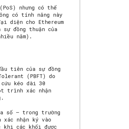
 (PoS) nhưng có thể
ông có tính năng này
đại diện cho Ethereum
n sự đồng thuận của
nhiều năm).
đầu tiên của sự đồng
Tolerant (PBFT) do
 cứu kéo dài 30
ột trình xác nhận
g.
đa số – trong trường
h xác nhận ký vào
c khi các khối được