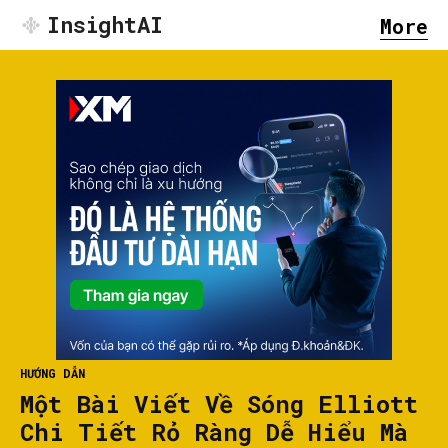
InsightAI
More
HƯỚNG DẪN
Một Bài Viết Về Sóng Elliott
Chi Tiết Rỏ Ràng Dễ Hiểu Mà