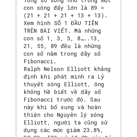
Tổng số sóng nhỏ trong một
con sóng đẩy lớn là 89 =
(21 + 21 + 21 + 13 + 13).
Xem hình SỐ 1 ĐẦU TIÊN
TRÊN BÀI VIẾT. Mà những
con số 1, 3, 5, 8…..13,
21, 55, 89 đều là những
con số nằm trong dãy số
Fibonacci.
Ralph Nelson Elliott khẳng
định khi phát minh ra Lý
thuyết sóng Elliott, ông
không hề biết về dãy số
Fibonacci trước đó. Sau
này khi bổ xung và hoàn
thiện cho Nguyên lý sóng
Elliott, người ta cũng sử
dụng các mức giảm 23.8%,