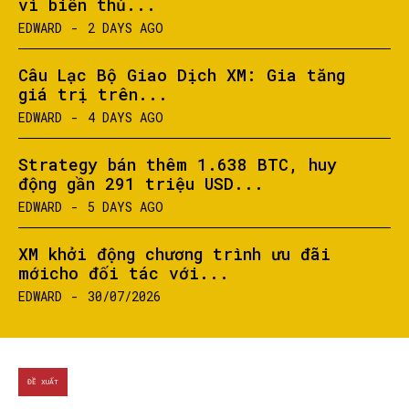
vì biển thủ...
EDWARD
-
2 DAYS AGO
Câu Lạc Bộ Giao Dịch XM: Gia tăng
giá trị trên...
EDWARD
-
4 DAYS AGO
Strategy bán thêm 1.638 BTC, huy
động gần 291 triệu USD...
EDWARD
-
5 DAYS AGO
XM khởi động chương trình ưu đãi
mớicho đối tác với...
EDWARD
-
30/07/2026
ĐỀ XUẤT