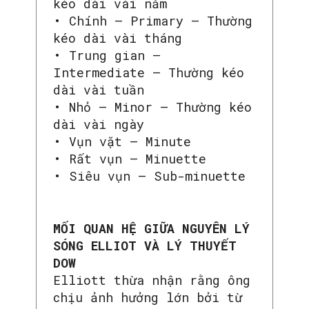
kéo dài vài năm
• Chính – Primary – Thường
kéo dài vài tháng
• Trung gian –
Intermediate – Thường kéo
dài vài tuần
• Nhỏ – Minor – Thường kéo
dài vài ngày
• Vụn vặt – Minute
• Rất vụn – Minuette
• Siêu vụn – Sub-minuette
MỐI QUAN HỆ GIỮA NGUYÊN LÝ
SÓNG ELLIOT VÀ LÝ THUYẾT
DOW
Elliott thừa nhận rằng ông
chịu ảnh hưởng lớn bởi từ