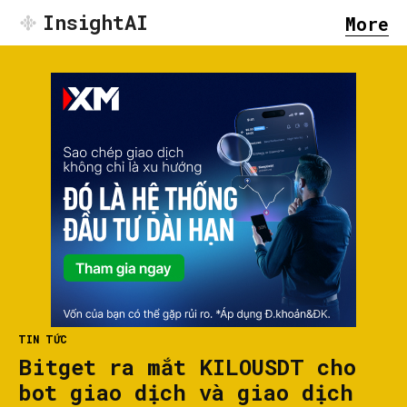
InsightAI
More
TIN TỨC
Bitget ra mắt KILOUSDT cho
bot giao dịch và giao dịch