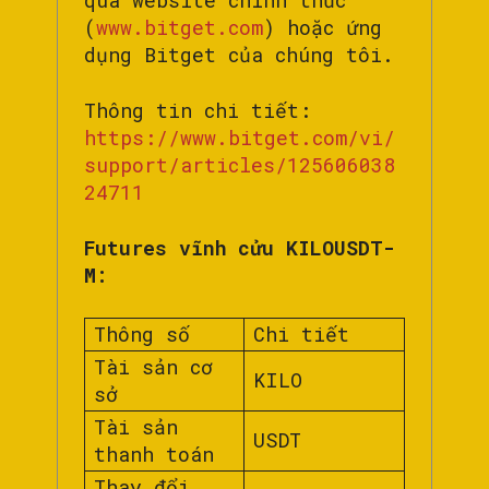
qua website chính thức
(
www.bitget.com
) hoặc ứng
dụng Bitget của chúng tôi.
Thông tin chi tiết:
https://www.bitget.com/vi/
support/articles/125606038
24711
Futures vĩnh cửu KILOUSDT-
M:
Thông số
Chi tiết
Tài sản cơ
KILO
sở
Tài sản
USDT
thanh toán
Thay đổi