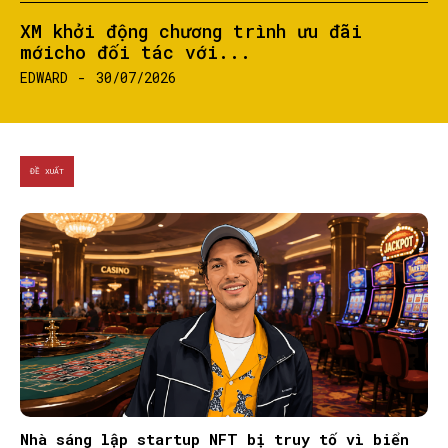
XM khởi động chương trình ưu đãi
mớicho đối tác với...
EDWARD
-
30/07/2026
ĐỀ XUẤT
Nhà sáng lập startup NFT bị truy tố vì biển