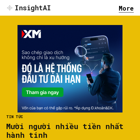
InsightAI
More
TIN TỨC
Mười người nhiều tiền nhất
hành tinh