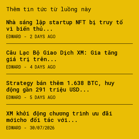
Thêm tin tức từ luồng này
Nhà sáng lập startup NFT bị truy tố
vì biển thủ...
EDWARD
-
2 DAYS AGO
Câu Lạc Bộ Giao Dịch XM: Gia tăng
giá trị trên...
EDWARD
-
4 DAYS AGO
Strategy bán thêm 1.638 BTC, huy
động gần 291 triệu USD...
EDWARD
-
5 DAYS AGO
XM khởi động chương trình ưu đãi
mớicho đối tác với...
EDWARD
-
30/07/2026