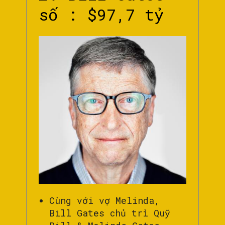
số : $97,7 tỷ
Cùng với vợ Melinda,
Bill Gates chủ trì Quỹ