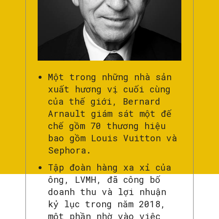
Một trong những nhà sản
xuất hương vị cuối cùng
của thế giới, Bernard
Arnault giám sát một đế
chế gồm 70 thương hiệu
bao gồm Louis Vuitton và
Sephora.
Tập đoàn hàng xa xỉ của
ông, LVMH, đã công bố
doanh thu và lợi nhuận
kỷ lục trong năm 2018,
một phần nhờ vào việc