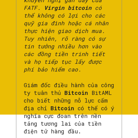
khuyến nghị gần đây của
FATF.
Virgin bitcoin
có
thể không có lợi cho các
quỹ gia đình hoặc cá nhân
thực hiện giao dịch mua.
Tuy nhiên, rõ ràng có sự
tin tưởng nhiều hơn vào
các đồng tiền trinh tiết
và họ tiếp tục lấy được
phí bảo hiểm cao.
Giám đốc điều hành của công
ty tuân thủ
Bitcoin
BitAML
cho biết những nỗ lực cấm
địa chỉ
Bitcoin
có thể có ý
nghĩa cực đoan trên nền
tảng tương lai của tiền
điện tử hàng đầu.