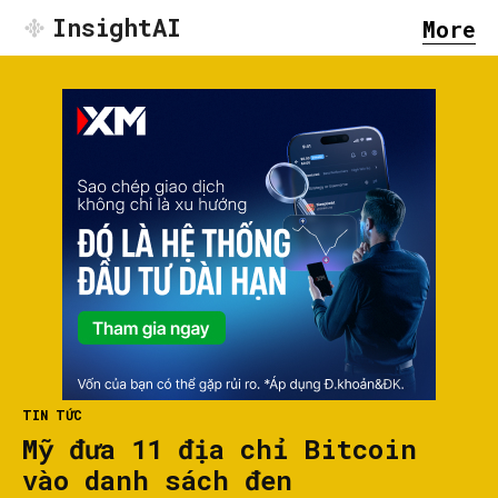
InsightAI
More
TIN TỨC
Mỹ đưa 11 địa chỉ Bitcoin
vào danh sách đen