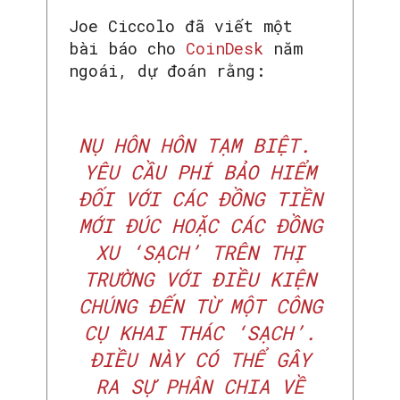
Joe Ciccolo đã viết một
bài báo cho
CoinDesk
năm
ngoái, dự đoán rằng:
NỤ HÔN HÔN TẠM BIỆT.
YÊU CẦU PHÍ BẢO HIỂM
ĐỐI VỚI CÁC ĐỒNG TIỀN
MỚI ĐÚC HOẶC CÁC ĐỒNG
XU ‘SẠCH’ TRÊN THỊ
TRƯỜNG VỚI ĐIỀU KIỆN
CHÚNG ĐẾN TỪ MỘT CÔNG
CỤ KHAI THÁC ‘SẠCH’.
ĐIỀU NÀY CÓ THỂ GÂY
RA SỰ PHÂN CHIA VỀ