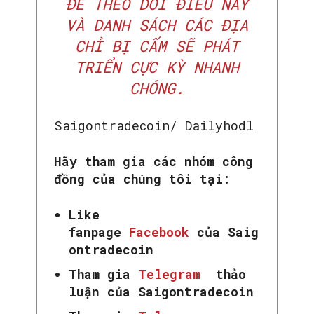
ĐỂ THEO DÕI ĐIỀU NÀY
VÀ DANH SÁCH CÁC ĐỊA
CHỈ BỊ CẤM SẼ PHÁT
TRIỂN CỰC KỲ NHANH
CHÓNG.
Saigontradecoin/ Dailyhodl
Hãy tham gia các nhóm công
đồng của chúng tôi tại:
Like
fanpage
Facebook
của Saig
ontradecoin
Tham gia
Telegram
thảo
luận của Saigontradecoin