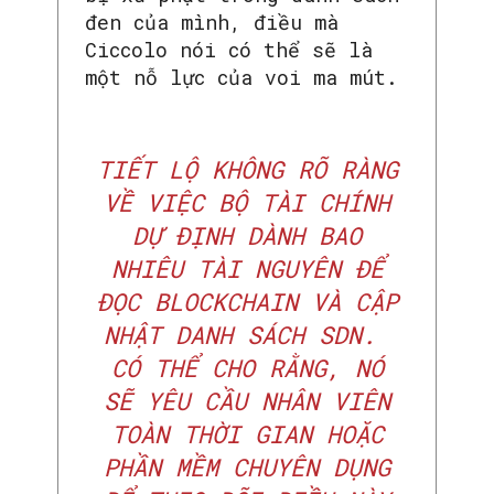
đen của mình, điều mà
Ciccolo nói có thể sẽ là
một nỗ lực của voi ma mút.
TIẾT LỘ KHÔNG RÕ RÀNG
VỀ VIỆC BỘ TÀI CHÍNH
DỰ ĐỊNH DÀNH BAO
NHIÊU TÀI NGUYÊN ĐỂ
ĐỌC BLOCKCHAIN VÀ CẬP
NHẬT DANH SÁCH SDN.
CÓ THỂ CHO RẰNG, NÓ
SẼ YÊU CẦU NHÂN VIÊN
TOÀN THỜI GIAN HOẶC
PHẦN MỀM CHUYÊN DỤNG
SEARCH...