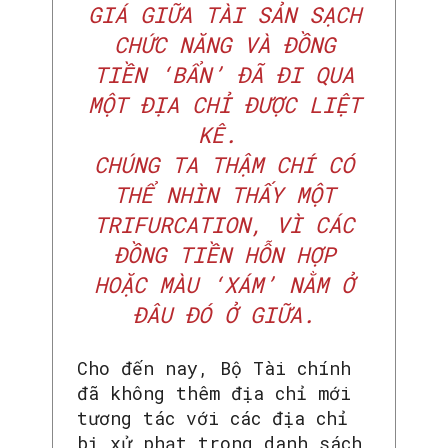
GIÁ GIỮA TÀI SẢN SẠCH
CHỨC NĂNG VÀ ĐỒNG
TIỀN ‘BẨN’ ĐÃ ĐI QUA
MỘT ĐỊA CHỈ ĐƯỢC LIỆT
KÊ.
CHÚNG TA THẬM CHÍ CÓ
THỂ NHÌN THẤY MỘT
TRIFURCATION, VÌ CÁC
ĐỒNG TIỀN HỖN HỢP
HOẶC MÀU ‘XÁM’ NẰM Ở
ĐÂU ĐÓ Ở GIỮA.
Cho đến nay, Bộ Tài chính
đã không thêm địa chỉ mới
tương tác với các địa chỉ
bị xử phạt trong danh sách