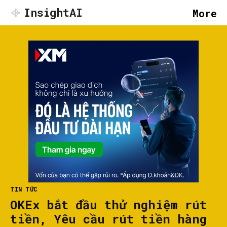
InsightAI
More
TIN TỨC
OKEx bắt đầu thử nghiệm rút
tiền, Yêu cầu rút tiền hàng