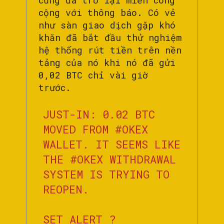
cộng với thông báo. Có vẻ
như sàn giao dịch gặp khó
khăn đã bắt đầu thử nghiệm
hệ thống rút tiền trên nền
tảng của nó khi nó đã gửi
0,02 BTC chỉ vài giờ
trước.
JUST-IN: 0.02 BTC
MOVED FROM
#OKEX
WALLET. IT SEEMS LIKE
THE
#OKEX
WITHDRAWAL
SYSTEM IS TRYING TO
REOPEN.
SET ALERT ?