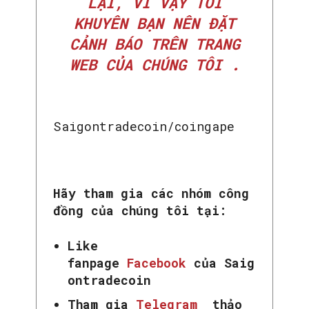
LẠI, VÌ VẬY TÔI
KHUYÊN BẠN NÊN ĐẶT
CẢNH BÁO TRÊN TRANG
WEB CỦA CHÚNG TÔI .
Saigontradecoin/coingape
Hãy tham gia các nhóm công
đồng của chúng tôi tại:
Like
fanpage
Facebook
của Saig
ontradecoin
SEARCH...
Tham gia
Telegram
thảo