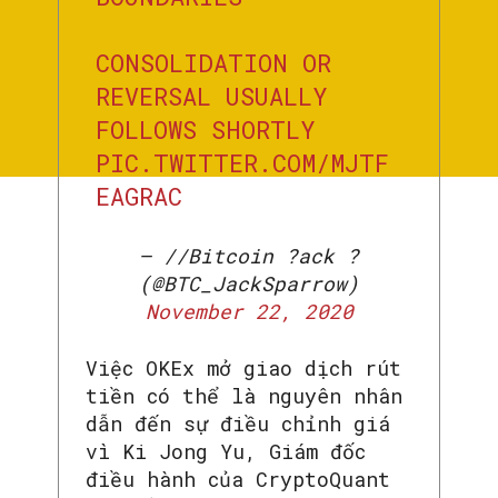
CONSOLIDATION OR
REVERSAL USUALLY
FOLLOWS SHORTLY
PIC.TWITTER.COM/MJTF
EAGRAC
— //Bitcoin ?ack ?
(@BTC_JackSparrow)
November 22, 2020
Việc OKEx mở giao dịch rút
tiền có thể là nguyên nhân
dẫn đến sự điều chỉnh giá
vì Ki Jong Yu, Giám đốc
điều hành của CryptoQuant