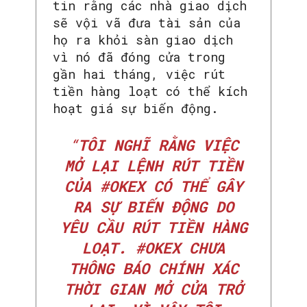
tin rằng các nhà giao dịch
sẽ vội vã đưa tài sản của
họ ra khỏi sàn giao dịch
vì nó đã đóng cửa trong
gần hai tháng, việc rút
tiền hàng loạt có thể kích
hoạt giá sự biến động.
“
TÔI NGHĨ RẰNG VIỆC
MỞ LẠI LỆNH RÚT TIỀN
CỦA #OKEX CÓ THỂ GÂY
RA SỰ BIẾN ĐỘNG DO
YÊU CẦU RÚT TIỀN HÀNG
LOẠT. #OKEX CHƯA
THÔNG BÁO CHÍNH XÁC
THỜI GIAN MỞ CỬA TRỞ