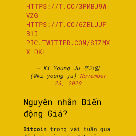
HTTPS://T.CO/3PMBJ9W
VZG
HTTPS://T.CO/6ZELJUF
B1I
PIC.TWITTER.COM/SIZMX
XLDKL
— Ki Young Ju 주기영
(@ki_young_ju)
November
23, 2020
Nguyên nhân Biến
động Giá?
Bitcoin
trong vài tuần qua