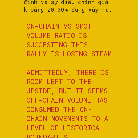
đỉnh và sự điều chỉnh giá
khoảng 20-30% đang xảy ra.
ON-CHAIN VS SPOT
VOLUME RATIO IS
SUGGESTING THIS
RALLY IS LOSING STEAM
ADMITTEDLY, THERE IS
ROOM LEFT TO THE
UPSIDE, BUT IT SEEMS
OFF-CHAIN VOLUME HAS
CONSUMED THE ON-
CHAIN MOVEMENTS TO A
LEVEL OF HISTORICAL
BOUNDARIES