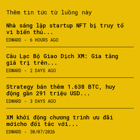
Thêm tin tức từ luồng này
Nhà sáng lập startup NFT bị truy tố
vì biển thủ...
EDWARD
-
6 HOURS AGO
Câu Lạc Bộ Giao Dịch XM: Gia tăng
giá trị trên...
EDWARD
-
2 DAYS AGO
Strategy bán thêm 1.638 BTC, huy
động gần 291 triệu USD...
EDWARD
-
3 DAYS AGO
XM khởi động chương trình ưu đãi
mớicho đối tác với...
EDWARD
-
30/07/2026