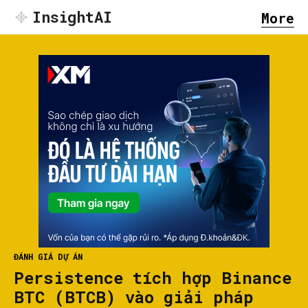
InsightAI
More
ĐÁNH GIÁ DỰ ÁN
Persistence tích hợp Binance
BTC (BTCB) vào giải pháp