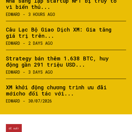
Nhà sáng lập startup NFT bị truy tố
vì biển thủ...
EDWARD
-
3 HOURS AGO
Câu Lạc Bộ Giao Dịch XM: Gia tăng
giá trị trên...
EDWARD
-
2 DAYS AGO
Strategy bán thêm 1.638 BTC, huy
động gần 291 triệu USD...
EDWARD
-
3 DAYS AGO
XM khởi động chương trình ưu đãi
mớicho đối tác với...
EDWARD
-
30/07/2026
ĐỀ XUẤT