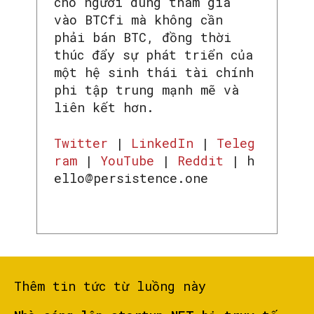
cho người dùng tham gia
vào BTCfi mà không cần
phải bán BTC, đồng thời
thúc đẩy sự phát triển của
một hệ sinh thái tài chính
phi tập trung mạnh mẽ và
liên kết hơn.
Twitter
|
LinkedIn
|
Teleg
ram
|
YouTube
|
Reddit
| h
ello@persistence.one
Thêm tin tức từ luồng này