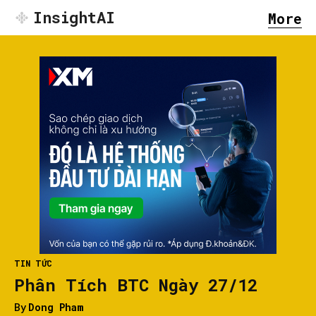
InsightAI
More
TIN TỨC
Phân Tích BTC Ngày 27/12
By
Dong Pham