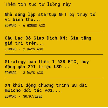
Thêm tin tức từ luồng này
Nhà sáng lập startup NFT bị truy tố
vì biển thủ...
EDWARD
-
6 HOURS AGO
Câu Lạc Bộ Giao Dịch XM: Gia tăng
giá trị trên...
EDWARD
-
2 DAYS AGO
Strategy bán thêm 1.638 BTC, huy
động gần 291 triệu USD...
EDWARD
-
3 DAYS AGO
XM khởi động chương trình ưu đãi
mớicho đối tác với...
EDWARD
-
30/07/2026