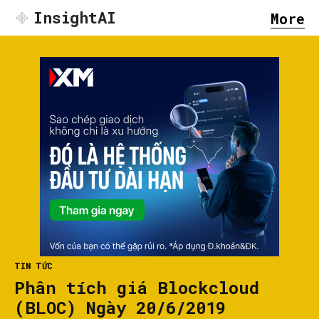
InsightAI
More
TIN TỨC
Phân tích giá Blockcloud
(BLOC) Ngày 20/6/2019