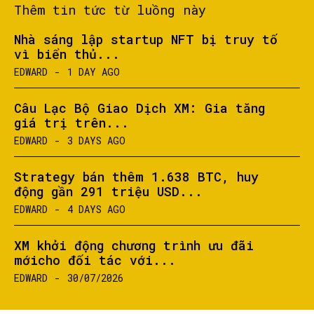
Thêm tin tức từ luồng này
Nhà sáng lập startup NFT bị truy tố
vì biển thủ...
EDWARD
-
1 DAY AGO
Câu Lạc Bộ Giao Dịch XM: Gia tăng
giá trị trên...
EDWARD
-
3 DAYS AGO
Strategy bán thêm 1.638 BTC, huy
động gần 291 triệu USD...
EDWARD
-
4 DAYS AGO
XM khởi động chương trình ưu đãi
mớicho đối tác với...
EDWARD
-
30/07/2026