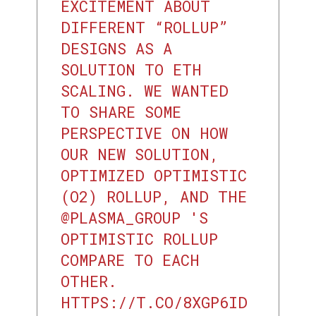
EXCITEMENT ABOUT
DIFFERENT “ROLLUP”
DESIGNS AS A
SOLUTION TO ETH
SCALING. WE WANTED
TO SHARE SOME
PERSPECTIVE ON HOW
OUR NEW SOLUTION,
OPTIMIZED OPTIMISTIC
(O2) ROLLUP, AND THE
@PLASMA_GROUP
'S
OPTIMISTIC ROLLUP
COMPARE TO EACH
OTHER.
HTTPS://T.CO/8XGP6ID