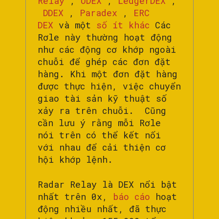
Relay
,
UDEX
,
LedgerDEX
,
DDEX
,
Paradex
,
ERC
DEX
và một
số ít khác
Các
Rơle này thường hoạt động
như các động cơ khớp ngoài
chuỗi để ghép các đơn đặt
hàng. Khi một đơn đặt hàng
được thực hiện, việc chuyển
giao tài sản kỹ thuật số
xảy ra trên chuỗi. Cũng
cần lưu ý rằng mỗi Rơle
nói trên có thể kết nối
với nhau để cải thiện cơ
hội khớp lệnh.
Radar Relay là DEX nổi bật
nhất trên 0x,
báo cáo
hoạt
động nhiều nhất, đã thực