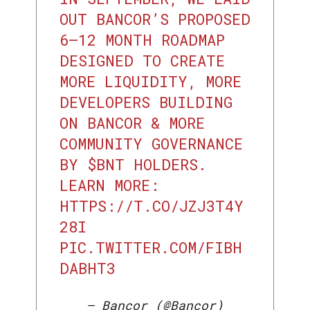
OUT BANCOR’S PROPOSED
6–12 MONTH ROADMAP
DESIGNED TO CREATE
MORE LIQUIDITY, MORE
DEVELOPERS BUILDING
ON BANCOR & MORE
COMMUNITY GOVERNANCE
BY
$BNT
HOLDERS.
LEARN MORE:
HTTPS://T.CO/JZJ3T4Y
28I
PIC.TWITTER.COM/FIBH
DABHT3
— Bancor (@Bancor)