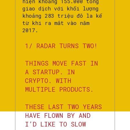
hiện khoảng 155.000 tổng
giao dịch với khối lượng
khoảng 283 triệu đô la kể
từ khi ra mắt vào năm
2017.
1/ RADAR TURNS TWO!
THINGS MOVE FAST IN
A STARTUP. IN
CRYPTO. WITH
MULTIPLE PRODUCTS.
THESE LAST TWO YEARS
HAVE FLOWN BY AND
I’D LIKE TO SLOW