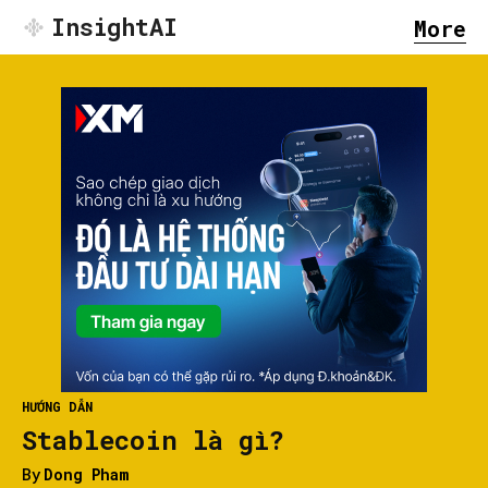
InsightAI
More
HƯỚNG DẪN
Stablecoin là gì?
By
Dong Pham