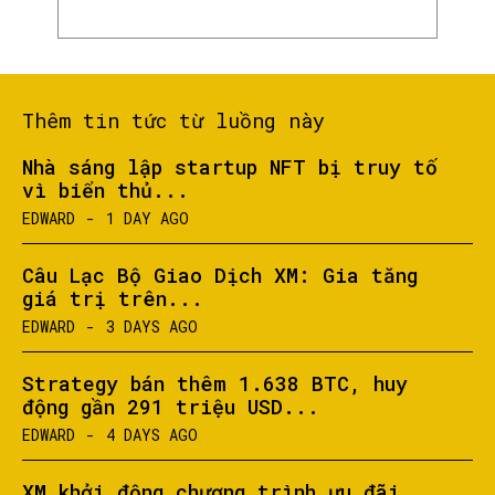
Thêm tin tức từ luồng này
Nhà sáng lập startup NFT bị truy tố
vì biển thủ...
EDWARD
-
1 DAY AGO
Câu Lạc Bộ Giao Dịch XM: Gia tăng
giá trị trên...
EDWARD
-
3 DAYS AGO
Strategy bán thêm 1.638 BTC, huy
động gần 291 triệu USD...
EDWARD
-
4 DAYS AGO
XM khởi động chương trình ưu đãi