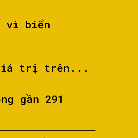
ố vì biển
giá trị trên...
ộng gần 291