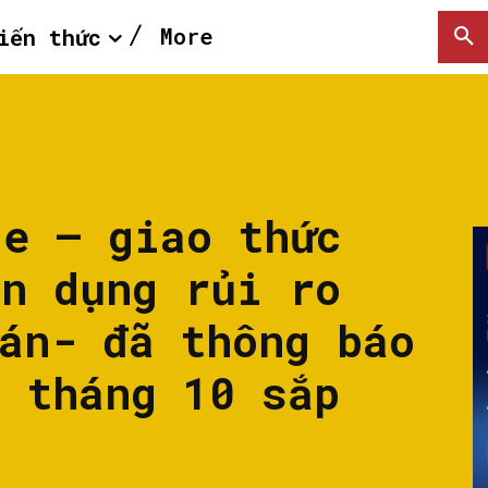
More
iến thức
ce – giao thức
ín dụng rủi ro
án- đã thông báo
o tháng 10 sắp