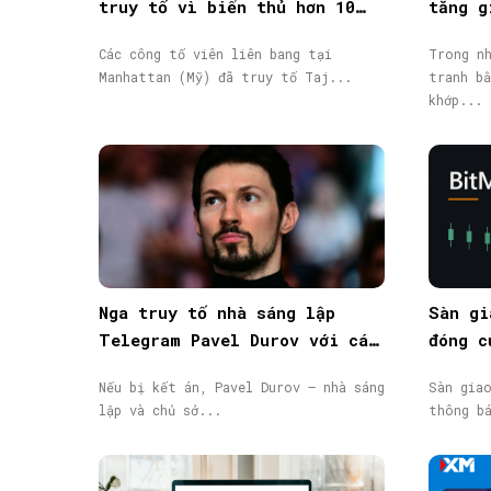
truy tố vì biển thủ hơn 10
tăng g
triệu USD vốn đầu tư
giao d
Các công tố viên liên bang tại
Trong nh
Manhattan (Mỹ) đã truy tố Taj...
tranh bằ
khớp...
Nga truy tố nhà sáng lập
Sàn gi
Telegram Pavel Durov với cáo
đóng c
buộc hỗ trợ khủng bố, phát
động, 
Nếu bị kết án, Pavel Durov – nhà sáng
Sàn gia
lệnh truy nã quốc tế
lập và chủ sở...
thông b