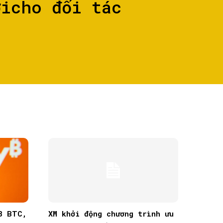
ớicho đối tác
8 BTC,
XM khởi động chương trình ưu