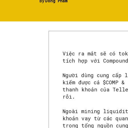
By
Dong Pham
Việc ra mắt sẽ có to
tích hợp với Compoun
Người dùng cung cấp l
kiếm được cả $COMP & 
thanh khoản của Tell
rỗi.
Ngoài mining liquidi
khoản vay từ các qua
trong tổng nguồn cung