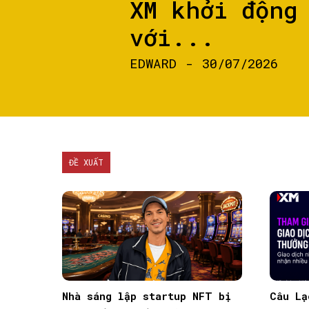
XM khởi động
với...
EDWARD
-
30/07/2026
ĐỀ XUẤT
Nhà sáng lập startup NFT bị
Câu Lạ