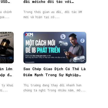
 USD
đãi mớicho đối tác với
thưởng tiền mặt lên đến
u chỉnh
Trong thời gian ưu đãi, đối tác XM
40.000$
qua...
mới và hiện tại có...
in lớn
Sao Chép Giao Dịch Có Thể Là
nộp đơn
Điểm Mạnh Trong Sự Nghiệp
IB/Affiliate Của Bạn
 ty khai
Thị trường đang thay đổi nhanh hơn
ới...
chúng ta nghĩ Trong nhiều năm, mô...