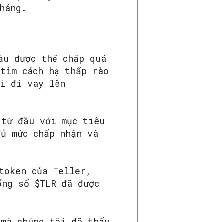
háng.
ầu được thế chấp quá
 tìm cách hạ thấp rào
ời đi vay lên
 từ đầu với mục tiêu
đủ mức chấp nhận và
token của Teller,
ổng số $TLR đã được
 mà chúng tôi đã thấy