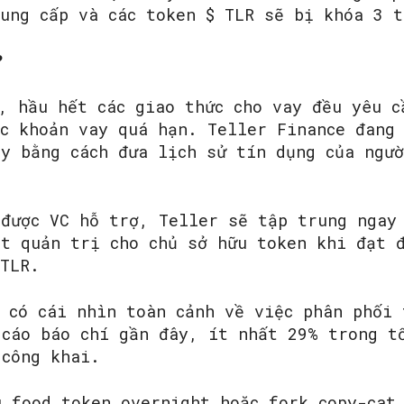
SEARCH...
cung cấp và các token $ TLR sẽ bị khóa 3 t
?
, hầu hết các giao thức cho vay đều yêu c
ác khoản vay quá hạn. Teller Finance đang
ay bằng cách đưa lịch sử tín dụng của ngư
được VC hỗ trợ, Teller sẽ tập trung ngay
át quản trị cho chủ sở hữu token khi đạt 
$TLR.
 có cái nhìn toàn cảnh về việc phân phối 
 cáo báo chí gần đây, ít nhất 29% trong t
 công khai.
u food token overnight hoặc fork copy-cat