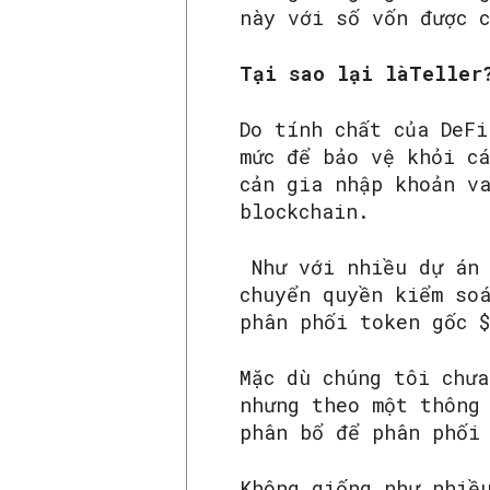
này với số vốn được 
Tại sao
lại là
Teller
Do tính chất của DeFi
mức để bảo vệ khỏi c
cản gia nhập khoản v
blockchain.
Như với nhiều dự án 
chuyển quyền kiểm so
phân phối token gốc 
Mặc dù chúng tôi chưa
nhưng theo một thông
phân bổ để phân phối
Không giống như nhiề