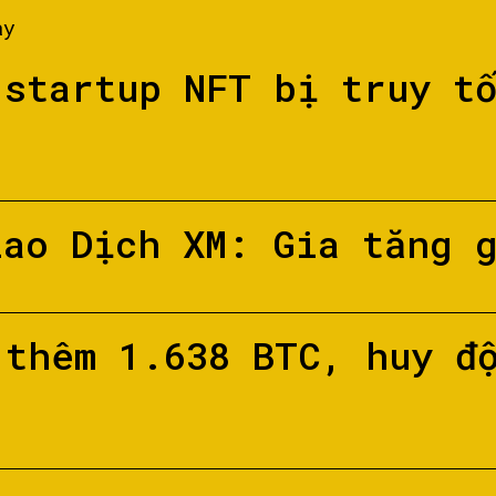
ày
 startup NFT bị truy t
iao Dịch XM: Gia tăng 
 thêm 1.638 BTC, huy đ