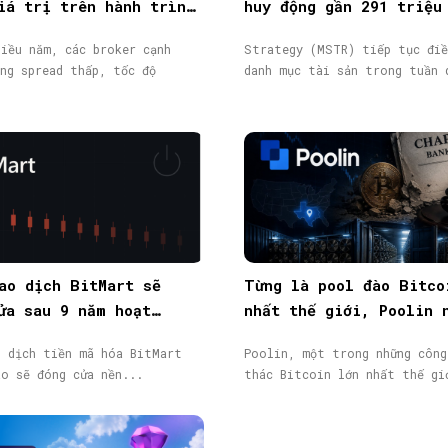
iá trị trên hành trình
huy động gần 291 triệu
ịch
từ phát hành cổ phiếu
iều năm, các broker cạnh
Strategy (MSTR) tiếp tục điề
ng spread thấp, tốc độ
danh mục tài sản trong tuần 
ao dịch BitMart sẽ
Từng là pool đào Bitco
ửa sau 9 năm hoạt
nhất thế giới, Poolin 
token BMX lao dốc 58%
phá sản
o dịch tiền mã hóa BitMart
Poolin, một trong những công
áo sẽ đóng cửa nền...
thác Bitcoin lớn nhất thế gi