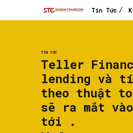
Tin Tức
K
TIN TỨC
Teller Finan
lending và t
theo thuật to
sẽ ra mắt và
tới .